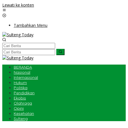
Lewati ke konten
Tambahkan Menu
BERANDA
Nasional
Internasional
Hukum
Politika
Pendidikan
Ekobis
Olahraga
Opini
Kesehatan
Sulteng