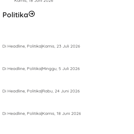
Kamis, 18 Juni 2026
Politika
Momentum Harlah PKB ke-28, Perempuan Bangsa Gelar Dua
Agenda Akbar Perkuat Mesin Organisasi
Di Headline, Politika
|
Kamis, 23 Juli 2026
Di Pelantikan PAN Sulteng, Gubernur Anwar Hafid Ajak Sinergi
Optimalkan Potensi Daerah
Di Headline, Politika
|
Minggu, 5 Juli 2026
Rio Capella Gantikan Hadianto Rasyid Sebagai Ketua DPD
Hanura Sulteng
Di Headline, Politika
|
Rabu, 24 Juni 2026
DPW PKB Sulteng Sukses Gelar Muscab, Mustasyar Apresiasi
Kinerja Utat Bowo
Di Headline, Politika
|
Kamis, 18 Juni 2026
PSI Sulteng Peduli Korban Gempa 6,7 SR, Membumikan
Solidaritas, Meringankan Derita Rakyat