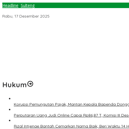
Headline
,
Sulteng
Pemprov Sulteng Salurkan Bantuan Rp1 Miliar dan Sumbangan Su
Rabu, 17 Desember 2025
Pemerintah Diminta Mengkaji Rencana Kenaikan Gaji Kepala Dae
Kementerian ESDM Perlu Survei Potensi Helium di Sesar Palu-Koro
Prof Hanief Ghafur: Ketua Umum PBNU Harus Diseleksi Ahwa
Jelang Muktamar Ke-35, AS Hikam Ingatkan Evaluasi Total Hubu
Lindungi Hak Sipil, PKB Sodorkan 8 Catatan RUU Siber
Hukum
Korupsi Pemungutan Pajak, Mantan Kepala Bapenda Dongg
Perputaran Uang Judi Online Capai Rp86,87 T, Komisi III Des
Rizal Intjenae Bantah Cemarkan Nama Baik, Beri Waktu 14