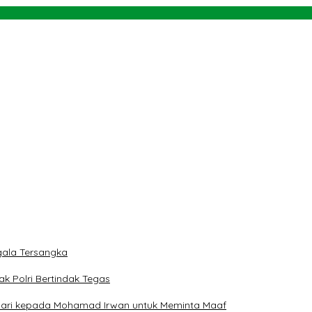
karela ASN untuk Bencana Aceh, Sumut dan Sumbar
rah
 dan Teluk Palu untuk Mendukung Industri Teknologi Masa Depan
ngan NU dan Kekuasaan
ala Tersangka
ak Polri Bertindak Tegas
 Hari kepada Mohamad Irwan untuk Meminta Maaf