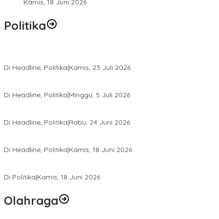
Kamis, 18 Juni 2026
Politika
Momentum Harlah PKB ke-28, Perempuan Bangsa Gelar Dua Agend
Di Headline, Politika
|
Kamis, 23 Juli 2026
Di Pelantikan PAN Sulteng, Gubernur Anwar Hafid Ajak Sinergi Op
Di Headline, Politika
|
Minggu, 5 Juli 2026
Rio Capella Gantikan Hadianto Rasyid Sebagai Ketua DPD Hanura
Di Headline, Politika
|
Rabu, 24 Juni 2026
DPW PKB Sulteng Sukses Gelar Muscab, Mustasyar Apresiasi Kine
Di Headline, Politika
|
Kamis, 18 Juni 2026
PSI Sulteng Peduli Korban Gempa 6,7 SR, Membumikan Solidaritas
Di Politika
|
Kamis, 18 Juni 2026
Olahraga