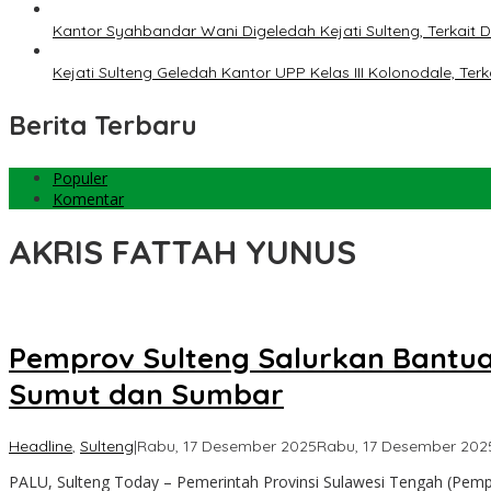
Kantor Syahbandar Wani Digeledah Kejati Sulteng, Terkai
Kejati Sulteng Geledah Kantor UPP Kelas III Kolonodale, T
Berita Terbaru
Populer
Komentar
AKRIS FATTAH YUNUS
Pemprov Sulteng Salurkan Bantua
Sumut dan Sumbar
Headline
,
Sulteng
|
Rabu, 17 Desember 2025
Rabu, 17 Desember 202
PALU, Sulteng Today – Pemerintah Provinsi Sulawesi Tengah (Pem