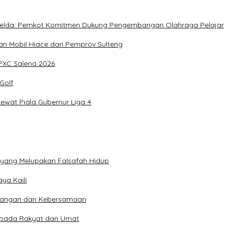
, Imelda: Pemkot Komitmen Dukung Pengembangan Olahraga Pelajar
 Mobil Hiace dari Pemprov Sulteng
IPXC Salena 2026
Golf
wat Piala Gubernur Liga 4
n yang Melupakan Falsafah Hidup
ya Kaili
 Pangan dan Kebersamaan
kepada Rakyat dan Umat