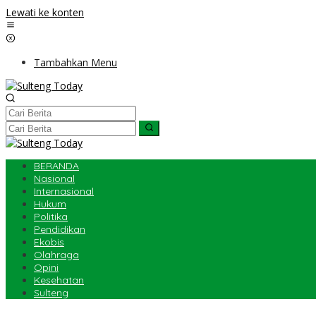
Lewati ke konten
Tambahkan Menu
BERANDA
Nasional
Internasional
Hukum
Politika
Pendidikan
Ekobis
Olahraga
Opini
Kesehatan
Sulteng