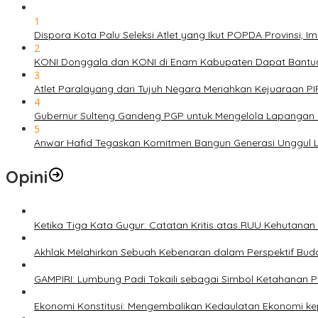
1
Dispora Kota Palu Seleksi Atlet yang Ikut POPDA Provinsi
2
KONI Donggala dan KONI di Enam Kabupaten Dapat Bantuan
3
Atlet Paralayang dari Tujuh Negara Meriahkan Kejuaraan P
4
Gubernur Sulteng Gandeng PGP untuk Mengelola Lapangan 
5
Anwar Hafid Tegaskan Komitmen Bangun Generasi Unggul Le
Opini
Ketika Tiga Kata Gugur: Catatan Kritis atas RUU Kehutana
Akhlak Melahirkan Sebuah Kebenaran dalam Perspektif Buda
GAMPIRI: Lumbung Padi Tokaili sebagai Simbol Ketahanan
Ekonomi Konstitusi: Mengembalikan Kedaulatan Ekonomi 