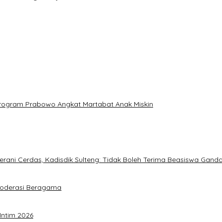
: Program Prabowo Angkat Martabat Anak Miskin
ani Cerdas, Kadisdik Sulteng: Tidak Boleh Terima Beasiswa Gand
Moderasi Beragama
Intim 2026