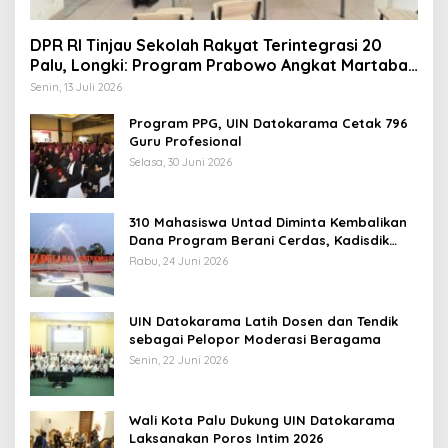
DPR RI Tinjau Sekolah Rakyat Terintegrasi 20
Palu, Longki: Program Prabowo Angkat Martabat
Anak Miskin
Senin, 13 Juli 2026
Program PPG, UIN Datokarama Cetak 796
Guru Profesional
Selasa, 30 Juni 2026
310 Mahasiswa Untad Diminta Kembalikan
Dana Program Berani Cerdas, Kadisdik
Sulteng: Tidak Boleh Terima Beasiswa
Rabu, 24 Juni 2026
Ganda
UIN Datokarama Latih Dosen dan Tendik
sebagai Pelopor Moderasi Beragama
Senin, 22 Juni 2026
Wali Kota Palu Dukung UIN Datokarama
Laksanakan Poros Intim 2026