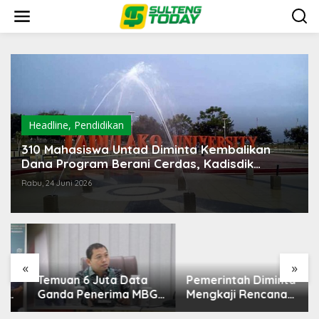
Lewati
ke
konten
Headline
,
Pendidikan
310 Mahasiswa Untad Diminta Kembalikan
Dana Program Berani Cerdas, Kadisdik
Sulteng: Tidak Boleh Terima Beasiswa Ganda
Rabu, 24 Juni 2026
Pemerintah Diminta
Mengkaji Rencana
Kenaikan Gaji Kepala
Daerah
«
»
Temuan 6 Juta Data
Ganda Penerima MBG,
Komisi IX: Tindak