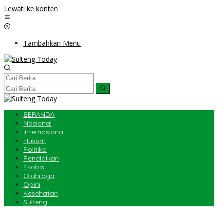
Lewati ke konten
Tambahkan Menu
BERANDA
Nasional
Internasional
Hukum
Politika
Pendidikan
Ekobis
Olahraga
Opini
Kesehatan
Sulteng