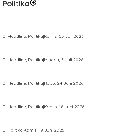
Politika
Momentum Harlah PKB ke-28, Perempuan Bangsa Gelar Dua
Agenda Akbar Perkuat Mesin Organisasi
Di Headline, Politika
|
Kamis, 23 Juli 2026
Di Pelantikan PAN Sulteng, Gubernur Anwar Hafid Ajak Sinergi
Optimalkan Potensi Daerah
Di Headline, Politika
|
Minggu, 5 Juli 2026
Rio Capella Gantikan Hadianto Rasyid Sebagai Ketua DPD
Hanura Sulteng
Di Headline, Politika
|
Rabu, 24 Juni 2026
DPW PKB Sulteng Sukses Gelar Muscab, Mustasyar Apresiasi
Kinerja Utat Bowo
Di Headline, Politika
|
Kamis, 18 Juni 2026
PSI Sulteng Peduli Korban Gempa 6,7 SR, Membumikan
Solidaritas, Meringankan Derita Rakyat
Di Politika
|
Kamis, 18 Juni 2026