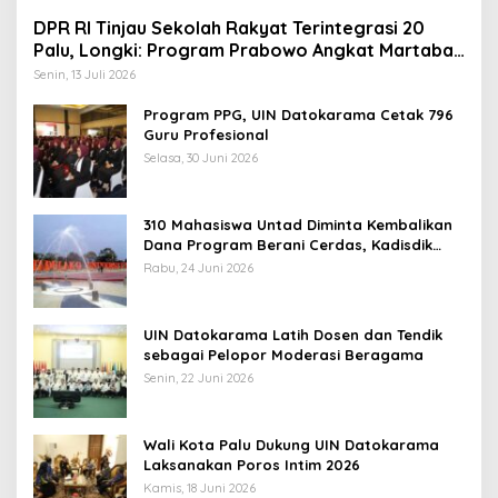
DPR RI Tinjau Sekolah Rakyat Terintegrasi 20
Palu, Longki: Program Prabowo Angkat Martabat
Anak Miskin
Senin, 13 Juli 2026
Program PPG, UIN Datokarama Cetak 796
Guru Profesional
Selasa, 30 Juni 2026
310 Mahasiswa Untad Diminta Kembalikan
Dana Program Berani Cerdas, Kadisdik
Sulteng: Tidak Boleh Terima Beasiswa
Rabu, 24 Juni 2026
Ganda
UIN Datokarama Latih Dosen dan Tendik
sebagai Pelopor Moderasi Beragama
Senin, 22 Juni 2026
Wali Kota Palu Dukung UIN Datokarama
Laksanakan Poros Intim 2026
Kamis, 18 Juni 2026