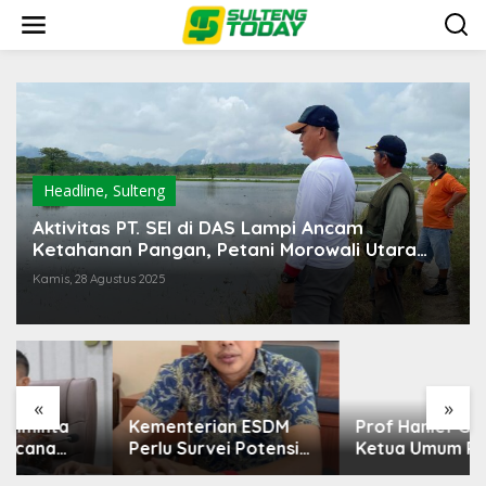
Lewati
ke
konten
Headline
,
Sulteng
Aktivitas PT. SEI di DAS Lampi Ancam
Ketahanan Pangan, Petani Morowali Utara
Rugi Rp3,8 M
Kamis, 28 Agustus 2025
Prof Hanief Ghafur:
Ketua Umum PBNU
Harus Diseleksi Ahwa
«
»
Kementerian ESDM
Perlu Survei Potensi
Helium di Sesar Palu-