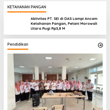
Koro dan Teluk Palu
untuk Mendukung
KETAHANAN PANGAN
Industri Teknologi
Masa Depan
Aktivitas PT. SEI di DAS Lampi Ancam
Ketahanan Pangan, Petani Morowali
Utara Rugi Rp3,8 M
Pendidikan