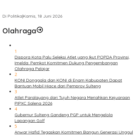
PSI Sulteng Peduli Korban Gempa 6,7 SR, Membumikan
Solidaritas, Meringankan Derita Rakyat
Di Politika
|
Kamis, 18 Juni 2026
Olahraga
1
Dispora Kota Palu Seleksi Atlet yang Ikut POPDA Provinsi,
Imelda: Pemkot Komitmen Dukung Pengembangan
Olahraga Pelajar
2
KONI Donggala dan KONI di Enam Kabupaten Dapat
Bantuan Mobil Hiace dari Pemprov Sulteng
3
Atlet Paralayang dari Tujuh Negara Meriahkan Kejuaraan
PIPXC Salena 2026
4
Gubernur Sulteng Gandeng PGP untuk Mengelola
Lapangan Golf
5
Anwar Hafid Tegaskan Komitmen Bangun Generasi Unggul