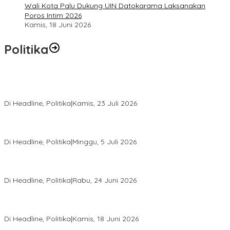
Wali Kota Palu Dukung UIN Datokarama Laksanakan
Poros Intim 2026
Kamis, 18 Juni 2026
Politika
Momentum Harlah PKB ke-28, Perempuan Bangsa Gelar Dua
Agenda Akbar Perkuat Mesin Organisasi
Di Headline, Politika
|
Kamis, 23 Juli 2026
Di Pelantikan PAN Sulteng, Gubernur Anwar Hafid Ajak Sinergi
Optimalkan Potensi Daerah
Di Headline, Politika
|
Minggu, 5 Juli 2026
Rio Capella Gantikan Hadianto Rasyid Sebagai Ketua DPD
Hanura Sulteng
Di Headline, Politika
|
Rabu, 24 Juni 2026
DPW PKB Sulteng Sukses Gelar Muscab, Mustasyar Apresiasi
Kinerja Utat Bowo
Di Headline, Politika
|
Kamis, 18 Juni 2026