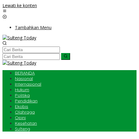
Lewati ke konten
Tambahkan Menu
BERANDA
Nasional
Internasional
Hukum
Politika
Pendidikan
Ekobis
Olahraga
Opini
Kesehatan
Sulteng