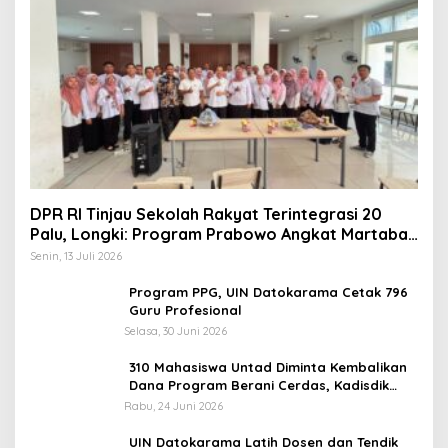
DPR RI Tinjau Sekolah Rakyat Terintegrasi 20
Palu, Longki: Program Prabowo Angkat Martabat
Anak Miskin
Senin, 13 Juli 2026
Program PPG, UIN Datokarama Cetak 796
Guru Profesional
Selasa, 30 Juni 2026
310 Mahasiswa Untad Diminta Kembalikan
Dana Program Berani Cerdas, Kadisdik
Sulteng: Tidak Boleh Terima Beasiswa
Rabu, 24 Juni 2026
Ganda
UIN Datokarama Latih Dosen dan Tendik