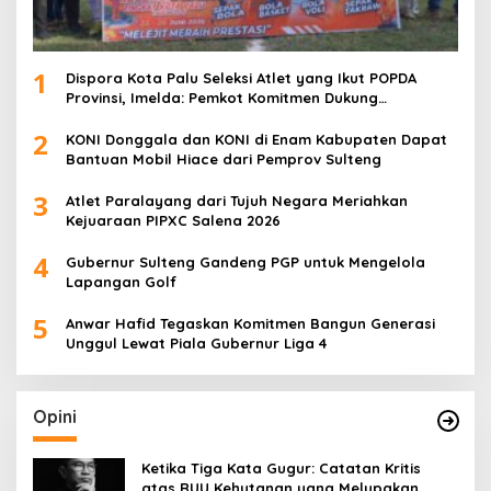
1
Dispora Kota Palu Seleksi Atlet yang Ikut POPDA
Provinsi, Imelda: Pemkot Komitmen Dukung
Pengembangan Olahraga Pelajar
2
KONI Donggala dan KONI di Enam Kabupaten Dapat
Bantuan Mobil Hiace dari Pemprov Sulteng
3
Atlet Paralayang dari Tujuh Negara Meriahkan
Kejuaraan PIPXC Salena 2026
4
Gubernur Sulteng Gandeng PGP untuk Mengelola
Lapangan Golf
5
Anwar Hafid Tegaskan Komitmen Bangun Generasi
Unggul Lewat Piala Gubernur Liga 4
Opini
Ketika Tiga Kata Gugur: Catatan Kritis
atas RUU Kehutanan yang Melupakan