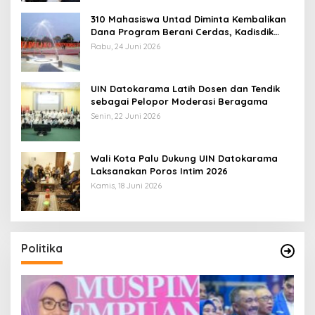
310 Mahasiswa Untad Diminta Kembalikan
Dana Program Berani Cerdas, Kadisdik
Sulteng: Tidak Boleh Terima Beasiswa
Rabu, 24 Juni 2026
Ganda
UIN Datokarama Latih Dosen dan Tendik
sebagai Pelopor Moderasi Beragama
Senin, 22 Juni 2026
Wali Kota Palu Dukung UIN Datokarama
Laksanakan Poros Intim 2026
Kamis, 18 Juni 2026
Politika