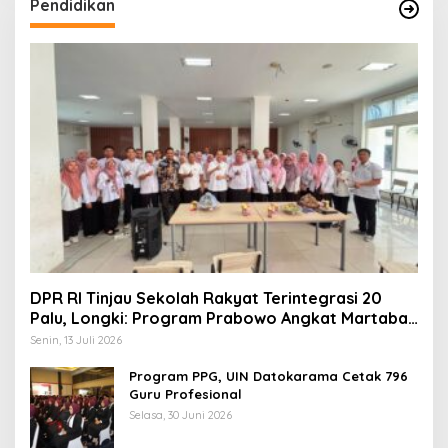
Pendidikan
DPR RI Tinjau Sekolah Rakyat Terintegrasi 20
Palu, Longki: Program Prabowo Angkat Martabat
Anak Miskin
Senin, 13 Juli 2026
Program PPG, UIN Datokarama Cetak 796
Guru Profesional
Selasa, 30 Juni 2026