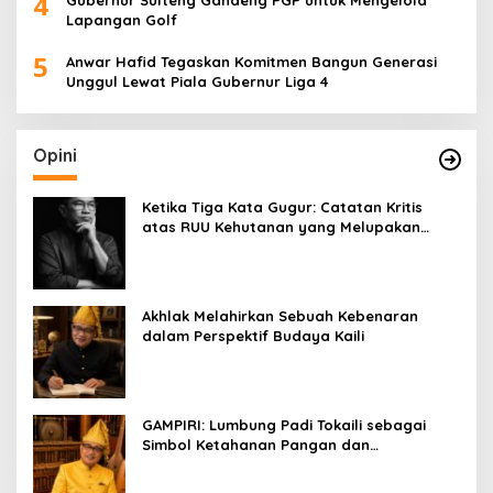
4
Gubernur Sulteng Gandeng PGP untuk Mengelola
Lapangan Golf
5
Anwar Hafid Tegaskan Komitmen Bangun Generasi
Unggul Lewat Piala Gubernur Liga 4
Opini
Ketika Tiga Kata Gugur: Catatan Kritis
atas RUU Kehutanan yang Melupakan
Falsafah Hidup
Akhlak Melahirkan Sebuah Kebenaran
dalam Perspektif Budaya Kaili
GAMPIRI: Lumbung Padi Tokaili sebagai
Simbol Ketahanan Pangan dan
Kebersamaan