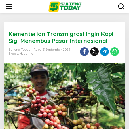
Lewati
ke
konten
Kementerian Transmigrasi Ingin Kopi
Sigi Menembus Pasar Internasional
Sulteng Today
Rabu, 3 September 2025
Ekobis
,
Headline