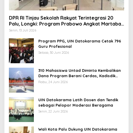
DPR RI Tinjau Sekolah Rakyat Terintegrasi 20
Palu, Longki: Program Prabowo Angkat Martabat
Anak Miskin
Senin, 13 Juli 2026
Program PPG, UIN Datokarama Cetak 796
Guru Profesional
Selasa, 30 Juni 2026
310 Mahasiswa Untad Diminta Kembalikan
Dana Program Berani Cerdas, Kadisdik
Sulteng: Tidak Boleh Terima Beasiswa
Rabu, 24 Juni 2026
Ganda
UIN Datokarama Latih Dosen dan Tendik
sebagai Pelopor Moderasi Beragama
Senin, 22 Juni 2026
Wali Kota Palu Dukung UIN Datokarama