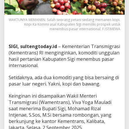
WAKTUNYA MEMANEN. Salah seorang petani sedang memanen kopi.
Kopi Ka Kommi asal Kabupaten Sigi memiliki prospek untuk
menembus pasar internasional. F.ISTIMEWA
SIGI, sultengtoday.id
– Kementerian Transmigrasi
(Kementrans) RI menginginkan, komoditi unggulan
hasil pertanian Kabupaten Sigi menembus pasar
internasional.
Setidaknya, ada dua komoditi yang bisa bersaing di
pasar luar negeri. Yakni, kopi dan bawang.
Keinginan ini disampaikan Wakil Menteri
Transmigrasi (Wamentrans), Viva Yoga Mauladi
saat menerima Bupati Sigi, Mohamad Rizal
Intjenae, S.Sos, M.Si bersama rombongan, yang
berkunjung ke kantor Kementrans, Kalibata,
Jakarta, Selasa, 2 September 2025.