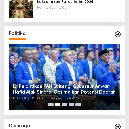
Laksanakan Poros Intim 2026
Kamis, 18 Juni 2026
Politika
Di Pelantikan PAN Sulteng, Gubernur Anwar
R
Hafid Ajak Sinergi Optimalkan Potensi Daerah
S
Di Headline, Politika
|
Minggu, 5 Juli 2026
Di 
Olahraga