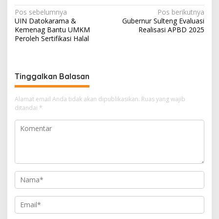
Navigasi
Pos sebelumnya
Pos berikutnya
UIN Datokarama &
Gubernur Sulteng Evaluasi
pos
Kemenag Bantu UMKM
Realisasi APBD 2025
Peroleh Sertifikasi Halal
Tinggalkan Balasan
Alamat email Anda tidak akan dipublikasikan.
Ruas yang wajib
ditandai
*