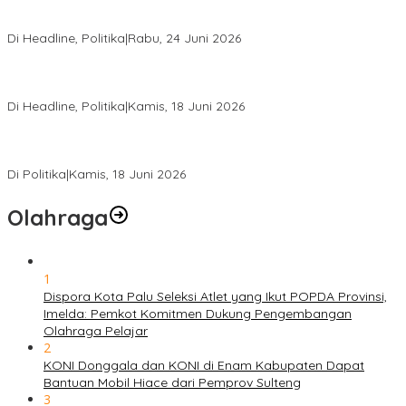
Rio Capella Gantikan Hadianto Rasyid Sebagai Ketua DPD
Hanura Sulteng
Di Headline, Politika
|
Rabu, 24 Juni 2026
DPW PKB Sulteng Sukses Gelar Muscab, Mustasyar Apresiasi
Kinerja Utat Bowo
Di Headline, Politika
|
Kamis, 18 Juni 2026
PSI Sulteng Peduli Korban Gempa 6,7 SR, Membumikan
Solidaritas, Meringankan Derita Rakyat
Di Politika
|
Kamis, 18 Juni 2026
Olahraga
1
Dispora Kota Palu Seleksi Atlet yang Ikut POPDA Provinsi,
Imelda: Pemkot Komitmen Dukung Pengembangan
Olahraga Pelajar
2
KONI Donggala dan KONI di Enam Kabupaten Dapat
Bantuan Mobil Hiace dari Pemprov Sulteng
3