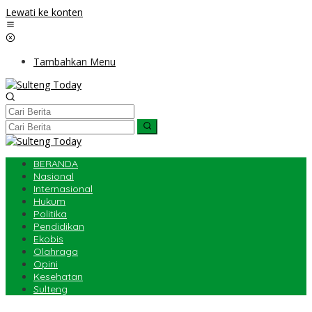
Lewati ke konten
Tambahkan Menu
BERANDA
Nasional
Internasional
Hukum
Politika
Pendidikan
Ekobis
Olahraga
Opini
Kesehatan
Sulteng