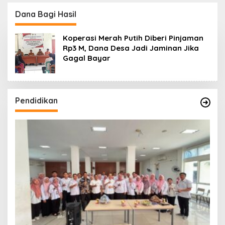
Koro dan Teluk Palu
untuk Mendukung
Dana Bagi Hasil
Industri Teknologi
Masa Depan
Koperasi Merah Putih Diberi Pinjaman
Rp3 M, Dana Desa Jadi Jaminan Jika
Gagal Bayar
Pendidikan