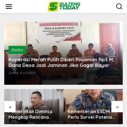
Lewati
ke
konten
Ekobis
Koperasi Merah Putih Diberi Pinjaman Rp3 M,
Dana Desa Jadi Jaminan Jika Gagal Bayar
Jumat, 4 Juli 2025
«
»
Kementerian ESDM
Prof Hanief Ghafur:
Perlu Survei Potensi
Ketua Umum PBNU
Helium di Sesar Palu-
Harus Diseleksi Ahwa