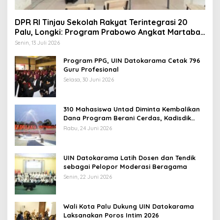
DPR RI Tinjau Sekolah Rakyat Terintegrasi 20
Palu, Longki: Program Prabowo Angkat Martabat
Anak Miskin
Senin, 13 Juli 2026
Program PPG, UIN Datokarama Cetak 796
Guru Profesional
Selasa, 30 Juni 2026
310 Mahasiswa Untad Diminta Kembalikan
Dana Program Berani Cerdas, Kadisdik
Sulteng: Tidak Boleh Terima Beasiswa
Rabu, 24 Juni 2026
Ganda
UIN Datokarama Latih Dosen dan Tendik
sebagai Pelopor Moderasi Beragama
Senin, 22 Juni 2026
Wali Kota Palu Dukung UIN Datokarama
Laksanakan Poros Intim 2026