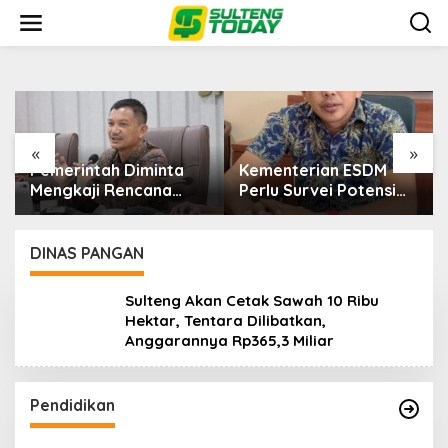
Lewati
ke
konten
«
»
Pemerintah Diminta
Kementerian ESDM
Mengkaji Rencana
Perlu Survei Potensi
Kenaikan Gaji Kepala
Helium di Sesar Palu-
Daerah
Koro dan Teluk Palu
untuk Mendukung
DINAS PANGAN
Industri Teknologi
Masa Depan
Sulteng Akan Cetak Sawah 10 Ribu
Hektar, Tentara Dilibatkan,
Anggarannya Rp365,3 Miliar
Pendidikan