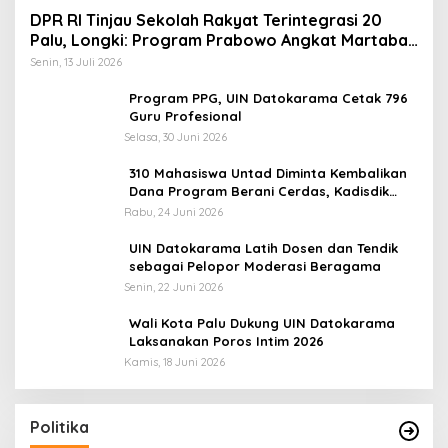
DPR RI Tinjau Sekolah Rakyat Terintegrasi 20
Palu, Longki: Program Prabowo Angkat Martabat
Anak Miskin
Senin, 13 Juli 2026
Program PPG, UIN Datokarama Cetak 796
Guru Profesional
Selasa, 30 Juni 2026
310 Mahasiswa Untad Diminta Kembalikan
Dana Program Berani Cerdas, Kadisdik
Sulteng: Tidak Boleh Terima Beasiswa
Rabu, 24 Juni 2026
Ganda
UIN Datokarama Latih Dosen dan Tendik
sebagai Pelopor Moderasi Beragama
Senin, 22 Juni 2026
Wali Kota Palu Dukung UIN Datokarama
Laksanakan Poros Intim 2026
Kamis, 18 Juni 2026
Politika