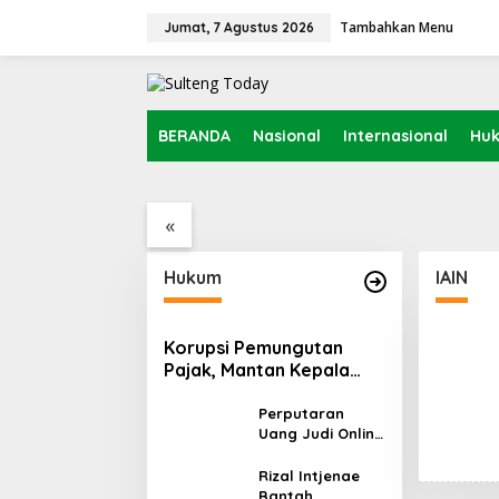
Lewati
Pendidikan
ke
Tambahkan Menu
Jumat, 7 Agustus 2026
konten
687 Calon Maba UIN
UMPTKIN
Rabu, 2 Juli 2025
BERANDA
Nasional
Internasional
Hu
 Sipil, PKB
Pemerintah Diminta
Kement
Catatan RUU
Mengkaji Rencana
Survei 
Kenaikan Gaji Kepala
Sesar 
«
Daerah
Palu u
Industr
Depan
Hukum
IAIN
Korupsi Pemungutan
Pajak, Mantan Kepala
Bapenda Donggala
Tersangka
Perputaran
Uang Judi Online
Capai Rp86,87 T,
Komisi III Desak
Rizal Intjenae
Polri Bertindak
Bantah