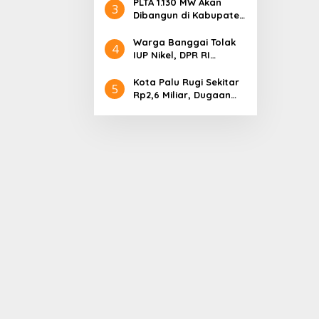
Rekor MURI, Ini
PLTA 1.130 MW Akan
3
Keunikan Arsitekturnya
Dibangun di Kabupaten
Sigi, PT. Befar
Evergreen Industri
Warga Banggai Tolak
4
Audiensi dengan
IUP Nikel, DPR RI
Gubernur Sulteng
Nyatakan Dukungan
Kota Palu Rugi Sekitar
5
Rp2,6 Miliar, Dugaan
Korupsi Dana BPHTB
Masuk Tahap
Penyidikan Kejari