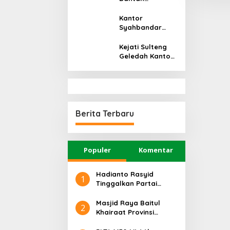
Tegas
Cemarkan Nama
Baik, Beri Waktu
Kantor
14 Hari kepada
Syahbandar
Mohamad Irwan
Wani Digeledah
untuk Meminta
Kejati Sulteng,
Kejati Sulteng
Maaf
Terkait Dugaan
Geledah Kantor
Korupsi
UPP Kelas III
Tambang di
Kolonodale,
Donggala
Terkait Kasus
Dugaan Korupsi
Perusahaan
Tambang Nikel
Berita Terbaru
di Morowali
Utara
Populer
Komentar
Hadianto Rasyid
1
Tinggalkan Partai
Hanura setelah 18
Tahun Mengabdi
Masjid Raya Baitul
2
Khairaat Provinsi
Sulteng Mendapat