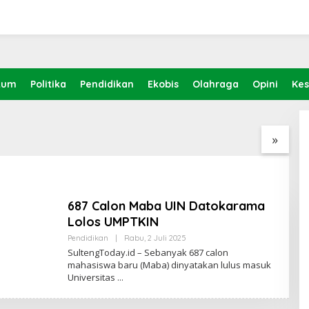
 Datokarama Lolos
kum
Politika
Pendidikan
Ekobis
Olahraga
Opini
Ke
erian ESDM Perlu
Prof Hanief Ghafur: Ketua
J
Potensi Helium di
Umum PBNU Harus
H
Palu-Koro dan Teluk
Diseleksi Ahwa
T
»
ntuk Mendukung
K
i Teknologi Masa
687 Calon Maba UIN Datokarama
Lolos UMPTKIN
Oleh
Pendidikan
|
Rabu, 2 Juli 2025
Sulteng
SultengToday.id – Sebanyak 687 calon
Today
mahasiswa baru (Maba) dinyatakan lulus masuk
Universitas