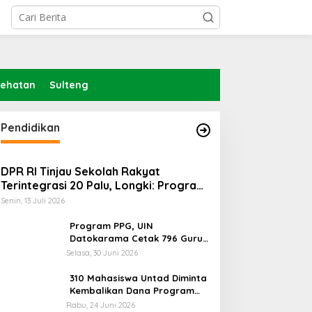
sehatan
Sulteng
elang Muktamar Ke-35, AS
Lindungi Hak Sipil, PKB
ikam Ingatkan Evaluasi
Sodorkan 8 Catatan RUU
Pendidikan
otal Hubungan NU dan
Siber
ekuasaan
DPR RI Tinjau Sekolah Rakyat
Terintegrasi 20 Palu, Longki: Program
Prabowo Angkat Martabat Anak
Senin, 13 Juli 2026
Miskin
Program PPG, UIN
Datokarama Cetak 796 Guru
Profesional
Selasa, 30 Juni 2026
310 Mahasiswa Untad Diminta
Kembalikan Dana Program
Berani Cerdas, Kadisdik
Rabu, 24 Juni 2026