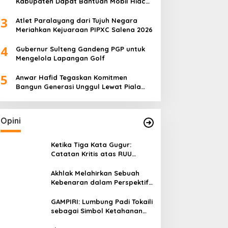
Kabupaten Dapat Bantuan Mobil Hiace
dari Pemprov Sulteng
3
Atlet Paralayang dari Tujuh Negara
Meriahkan Kejuaraan PIPXC Salena 2026
4
Gubernur Sulteng Gandeng PGP untuk
Mengelola Lapangan Golf
5
Anwar Hafid Tegaskan Komitmen
Bangun Generasi Unggul Lewat Piala
Gubernur Liga 4
Opini
Ketika Tiga Kata Gugur:
Catatan Kritis atas RUU
Kehutanan yang Melupakan
Falsafah Hidup
Akhlak Melahirkan Sebuah
Kebenaran dalam Perspektif
Budaya Kaili
GAMPIRI: Lumbung Padi Tokaili
sebagai Simbol Ketahanan
Pangan dan Kebersamaan