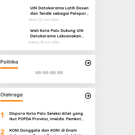
Sulteng: Tidak Boleh Terima
Beasiswa Ganda
UIN Datokarama Latih Dosen
dan Tendik sebagai Pelopor
Moderasi Beragama
Senin, 22 Juni 2026
Wali Kota Palu Dukung UIN
Datokarama Laksanakan
Poros Intim 2026
Kamis, 18 Juni 2026
Momentum Harlah PKB ke-28,
Di Pelantikan PA
Perempuan Bangsa Gelar Dua
Gubernur Anwar H
Agenda Akbar Perkuat Mesin
Optimalkan Pote
Di Headline, Politika
|
Kamis, 23 Juli 2026
Di Headline, Politika
|
Politika
Organisasi
Olahraga
1
Dispora Kota Palu Seleksi Atlet yang
Ikut POPDA Provinsi, Imelda: Pemkot
Komitmen Dukung Pengembangan
2
Olahraga Pelajar
KONI Donggala dan KONI di Enam