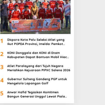
1
Dispora Kota Palu Seleksi Atlet yang
Ikut POPDA Provinsi, Imelda: Pemkot
Komitmen Dukung Pengembangan
2
Olahraga Pelajar
KONI Donggala dan KONI di Enam
Kabupaten Dapat Bantuan Mobil Hiace
dari Pemprov Sulteng
3
Atlet Paralayang dari Tujuh Negara
Meriahkan Kejuaraan PIPXC Salena 2026
4
Gubernur Sulteng Gandeng PGP untuk
Mengelola Lapangan Golf
5
Anwar Hafid Tegaskan Komitmen
Bangun Generasi Unggul Lewat Piala
Gubernur Liga 4