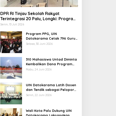
DPR RI Tinjau Sekolah Rakyat
Terintegrasi 20 Palu, Longki: Program
Prabowo Angkat Martabat Anak
Senin, 13 Juli 2026
Miskin
Program PPG, UIN
indungi Hak Sipil, PKB
Datokarama Cetak 796 Guru
Profesional
odorkan 8 Catatan RUU
Selasa, 30 Juni 2026
iber
310 Mahasiswa Untad Diminta
Kembalikan Dana Program
Berani Cerdas, Kadisdik
Rabu, 24 Juni 2026
Sulteng: Tidak Boleh Terima
Pemerintah Diminta
Beasiswa Ganda
Mengkaji Rencana
UIN Datokarama Latih Dosen
Kenaikan Gaji Kepala
dan Tendik sebagai Pelopor
Daerah
Moderasi Beragama
Senin, 22 Juni 2026
Wali Kota Palu Dukung UIN
Datokarama Laksanakan