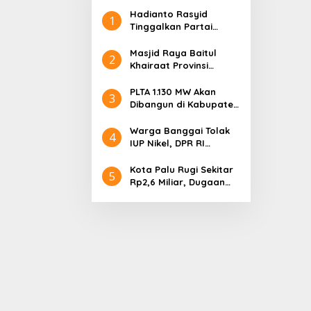
Hadianto Rasyid
1
Tinggalkan Partai
Hanura setelah 18
Tahun Mengabdi
Masjid Raya Baitul
2
Khairaat Provinsi
Sulteng Mendapat
Rekor MURI, Ini
PLTA 1.130 MW Akan
3
Keunikan Arsitekturnya
Dibangun di Kabupaten
Sigi, PT. Befar
Evergreen Industri
Warga Banggai Tolak
4
Audiensi dengan
IUP Nikel, DPR RI
Gubernur Sulteng
Nyatakan Dukungan
Kota Palu Rugi Sekitar
5
Rp2,6 Miliar, Dugaan
Korupsi Dana BPHTB
Masuk Tahap
Penyidikan Kejari