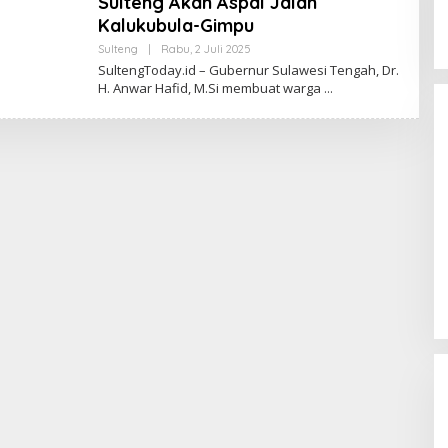
Sulteng Akan Aspal Jalan
Kalukubula-Gimpu
Oleh
Sulteng
|
Rabu, 2 Juli 2025
Sulteng
SultengToday.id – Gubernur Sulawesi Tengah, Dr.
Today
H. Anwar Hafid, M.Si membuat warga
Momentum Harlah PKB ke-28,
Perempuan Bangsa Gelar Dua
Agenda Akbar Perkuat Mesin
Di Headline, Politika
|
Kamis, 23 Juli 2026
Organisasi