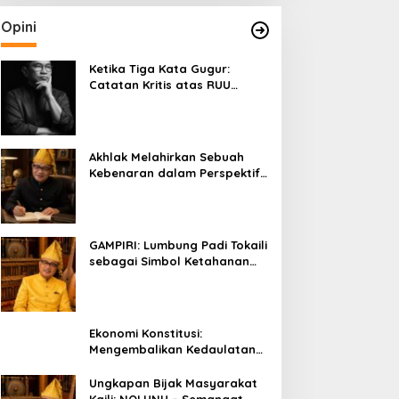
Opini
Ketika Tiga Kata Gugur:
Catatan Kritis atas RUU
Kehutanan yang Melupakan
Falsafah Hidup
Akhlak Melahirkan Sebuah
Kebenaran dalam Perspektif
Budaya Kaili
GAMPIRI: Lumbung Padi Tokaili
sebagai Simbol Ketahanan
Pangan dan Kebersamaan
Ekonomi Konstitusi:
Mengembalikan Kedaulatan
Ekonomi kepada Rakyat dan
Umat
Ungkapan Bijak Masyarakat
Kaili: NOLUNU – Semangat