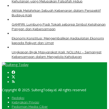
Kehutanan yang Melupakan Falsafah Hidup
Akhlak Melahirkan Sebuah Kebenaran dalam Perspektif
Budaya Kaili
GAMPIRI: Lumbung Padi Tokaili sebagai Simbol Ketahanan
Pangan dan Kebersamaan
Ekonomi Konstitusi: Mengembalikan Kedaulatan Ekonomi
kepada Rakyat dan Umat
Ungkapan Bijak Masyarakat Kaili: NOLUNU – Semangat
Kebersamaan dalam Mengelola Kehidupan
Copyright © 2025. SultengToday.id. All rights reserved
Redaksi
Kebijakan Privasi
Pedoman Media Ciber