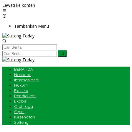
Lewati ke konten
Tambahkan Menu
BERANDA
Nasional
Internasional
Hukum
Politika
Pendidikan
Ekobis
Olahraga
Opini
Kesehatan
Sulteng