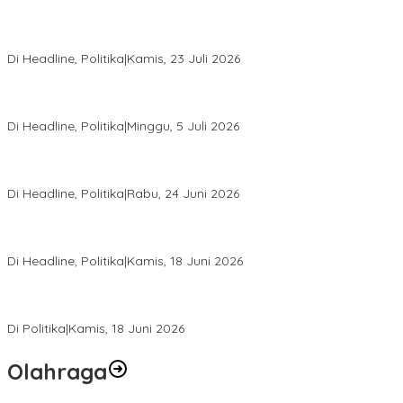
Momentum Harlah PKB ke-28, Perempuan Bangsa Gelar Dua
Agenda Akbar Perkuat Mesin Organisasi
Di Headline, Politika
|
Kamis, 23 Juli 2026
Di Pelantikan PAN Sulteng, Gubernur Anwar Hafid Ajak Sinergi
Optimalkan Potensi Daerah
Di Headline, Politika
|
Minggu, 5 Juli 2026
Rio Capella Gantikan Hadianto Rasyid Sebagai Ketua DPD
Hanura Sulteng
Di Headline, Politika
|
Rabu, 24 Juni 2026
DPW PKB Sulteng Sukses Gelar Muscab, Mustasyar Apresiasi
Kinerja Utat Bowo
Di Headline, Politika
|
Kamis, 18 Juni 2026
PSI Sulteng Peduli Korban Gempa 6,7 SR, Membumikan
Solidaritas, Meringankan Derita Rakyat
Di Politika
|
Kamis, 18 Juni 2026
Olahraga