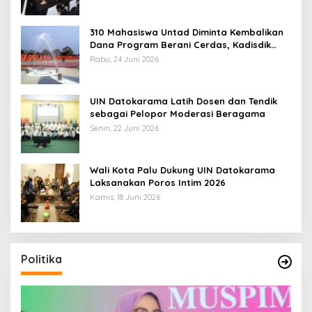
310 Mahasiswa Untad Diminta Kembalikan
Dana Program Berani Cerdas, Kadisdik
Sulteng: Tidak Boleh Terima Beasiswa
Rabu, 24 Juni 2026
Ganda
UIN Datokarama Latih Dosen dan Tendik
sebagai Pelopor Moderasi Beragama
Senin, 22 Juni 2026
Wali Kota Palu Dukung UIN Datokarama
Laksanakan Poros Intim 2026
Kamis, 18 Juni 2026
Politika