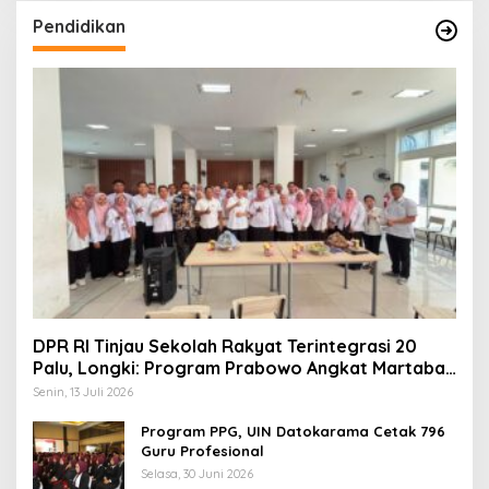
Pendidikan
DPR RI Tinjau Sekolah Rakyat Terintegrasi 20
Palu, Longki: Program Prabowo Angkat Martabat
Anak Miskin
Senin, 13 Juli 2026
Program PPG, UIN Datokarama Cetak 796
Guru Profesional
Selasa, 30 Juni 2026