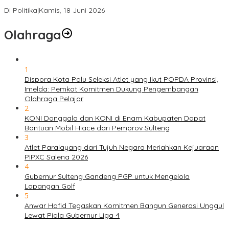
Solidaritas, Meringankan Derita Rakyat
Di Politika
|
Kamis, 18 Juni 2026
Olahraga
1
Dispora Kota Palu Seleksi Atlet yang Ikut POPDA Provinsi,
Imelda: Pemkot Komitmen Dukung Pengembangan
Olahraga Pelajar
2
KONI Donggala dan KONI di Enam Kabupaten Dapat
Bantuan Mobil Hiace dari Pemprov Sulteng
3
Atlet Paralayang dari Tujuh Negara Meriahkan Kejuaraan
PIPXC Salena 2026
4
Gubernur Sulteng Gandeng PGP untuk Mengelola
Lapangan Golf
5
Anwar Hafid Tegaskan Komitmen Bangun Generasi Unggul
Lewat Piala Gubernur Liga 4