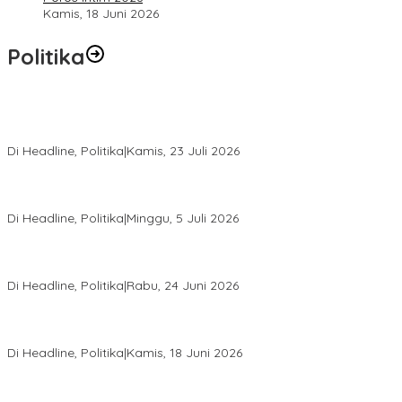
Kamis, 18 Juni 2026
Politika
Momentum Harlah PKB ke-28, Perempuan Bangsa Gelar Dua
Agenda Akbar Perkuat Mesin Organisasi
Di Headline, Politika
|
Kamis, 23 Juli 2026
Di Pelantikan PAN Sulteng, Gubernur Anwar Hafid Ajak Sinergi
Optimalkan Potensi Daerah
Di Headline, Politika
|
Minggu, 5 Juli 2026
Rio Capella Gantikan Hadianto Rasyid Sebagai Ketua DPD
Hanura Sulteng
Di Headline, Politika
|
Rabu, 24 Juni 2026
DPW PKB Sulteng Sukses Gelar Muscab, Mustasyar Apresiasi
Kinerja Utat Bowo
Di Headline, Politika
|
Kamis, 18 Juni 2026
PSI Sulteng Peduli Korban Gempa 6,7 SR, Membumikan