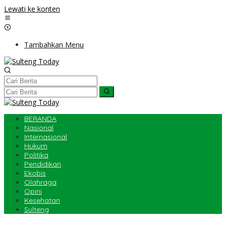
Lewati ke konten
Tambahkan Menu
BERANDA
Nasional
Internasional
Hukum
Politika
Pendidikan
Ekobis
Olahraga
Opini
Kesehatan
Sulteng