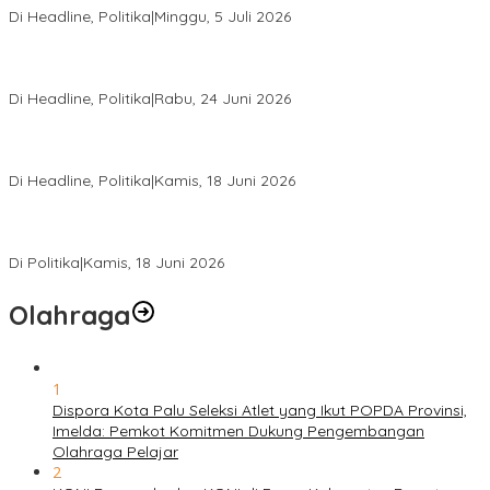
Di Headline, Politika
|
Minggu, 5 Juli 2026
Rio Capella Gantikan Hadianto Rasyid Sebagai Ketua DPD
Hanura Sulteng
Di Headline, Politika
|
Rabu, 24 Juni 2026
DPW PKB Sulteng Sukses Gelar Muscab, Mustasyar Apresiasi
Kinerja Utat Bowo
Di Headline, Politika
|
Kamis, 18 Juni 2026
PSI Sulteng Peduli Korban Gempa 6,7 SR, Membumikan
Solidaritas, Meringankan Derita Rakyat
Di Politika
|
Kamis, 18 Juni 2026
Olahraga
1
Dispora Kota Palu Seleksi Atlet yang Ikut POPDA Provinsi,
Imelda: Pemkot Komitmen Dukung Pengembangan
Olahraga Pelajar
2