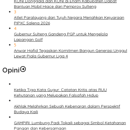
KONI Donggala dan KONI di Enam Kabupaten Dapat
Bantuan Mobil Hiace dari Pemprov Sulteng
3
Atlet Paralayang dari Tujuh Negara Meriahkan Kejuaraan
PIPXC Salena 2026
4
Gubernur Sulteng Gandeng PGP untuk Mengelola
Lapangan Golf
5
Anwar Hafid Tegaskan Komitmen Bangun Generasi Unggul
Lewat Piala Gubernur Liga 4
Opini
Ketika Tiga Kata Gugur: Catatan Kritis atas RUU
Kehutanan yang Melupakan Falsafah Hidup
Akhlak Melahirkan Sebuah Kebenaran dalam Perspektif
Budaya Kaili
GAMPIRI: Lumbung Padi Tokaili sebagai Simbol Ketahanan
Pangan dan Kebersamaan