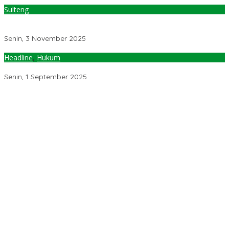
Sulteng
Menteri Agama Puji Arsitektur Masjid Raya Baitul Khairaat Palu,
Bisa Menampung 15.000 Jamaah
Senin, 3 November 2025
Headline
,
Hukum
Dugaan Korupsi Kuota Haji, Yaqut Kembali Diperiksa KPK
Senin, 1 September 2025
Pemerintah Diminta Mengkaji Rencana Kenaikan Gaji Kepala
Daerah
Kementerian ESDM Perlu Survei Potensi Helium di Sesar Palu-
Koro dan Teluk Palu untuk Mendukung Industri Teknologi Masa
Depan
Prof Hanief Ghafur: Ketua Umum PBNU Harus Diseleksi Ahwa
Jelang Muktamar Ke-35, AS Hikam Ingatkan Evaluasi Total
Hubungan NU dan Kekuasaan
Lindungi Hak Sipil, PKB Sodorkan 8 Catatan RUU Siber