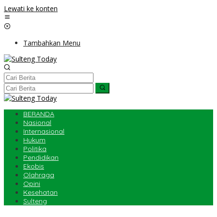
Lewati ke konten
Tambahkan Menu
BERANDA
Nasional
Internasional
Hukum
Politika
Pendidikan
Ekobis
Olahraga
Opini
Kesehatan
Sulteng