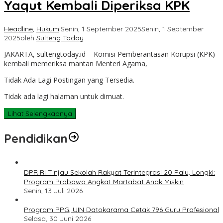
Yaqut Kembali Diperiksa KPK
Headline
,
Hukum
|
Senin, 1 September 2025
Senin, 1 September
2025
oleh
Sulteng Today
JAKARTA, sultengtoday.id – Komisi Pemberantasan Korupsi (KPK)
kembali memeriksa mantan Menteri Agama,
Tidak Ada Lagi Postingan yang Tersedia.
Tidak ada lagi halaman untuk dimuat.
Lihat Selengkapnya
Pendidikan
DPR RI Tinjau Sekolah Rakyat Terintegrasi 20 Palu, Longki:
Program Prabowo Angkat Martabat Anak Miskin
Senin, 13 Juli 2026
Program PPG, UIN Datokarama Cetak 796 Guru Profesional
Selasa, 30 Juni 2026