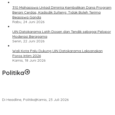
310 Mahasiswa Untad Diminta Kembalikan Dana Program
Berani Cerdas, Kadisdik Sulteng: Tidak Boleh Terima
Beasiswa Ganda
Rabu, 24 Juni 2026
UIN Datokarama Latih Dosen dan Tendik sebagai Pelopor
Moderasi Beragama
Senin, 22 Juni 2026
Wali Kota Palu Dukung UIN Datokarama Laksanakan
Poros Intim 2026
Kamis, 18 Juni 2026
Politika
Momentum Harlah PKB ke-28, Perempuan Bangsa Gelar Dua
Agenda Akbar Perkuat Mesin Organisasi
Di Headline, Politika
|
Kamis, 23 Juli 2026
Di Pelantikan PAN Sulteng, Gubernur Anwar Hafid Ajak Sinergi
Optimalkan Potensi Daerah