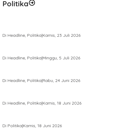
Politika
Momentum Harlah PKB ke-28, Perempuan Bangsa Gelar Dua
Agenda Akbar Perkuat Mesin Organisasi
Di Headline, Politika
|
Kamis, 23 Juli 2026
Di Pelantikan PAN Sulteng, Gubernur Anwar Hafid Ajak Sinergi
Optimalkan Potensi Daerah
Di Headline, Politika
|
Minggu, 5 Juli 2026
Rio Capella Gantikan Hadianto Rasyid Sebagai Ketua DPD
Hanura Sulteng
Di Headline, Politika
|
Rabu, 24 Juni 2026
DPW PKB Sulteng Sukses Gelar Muscab, Mustasyar Apresiasi
Kinerja Utat Bowo
Di Headline, Politika
|
Kamis, 18 Juni 2026
PSI Sulteng Peduli Korban Gempa 6,7 SR, Membumikan
Solidaritas, Meringankan Derita Rakyat
Di Politika
|
Kamis, 18 Juni 2026