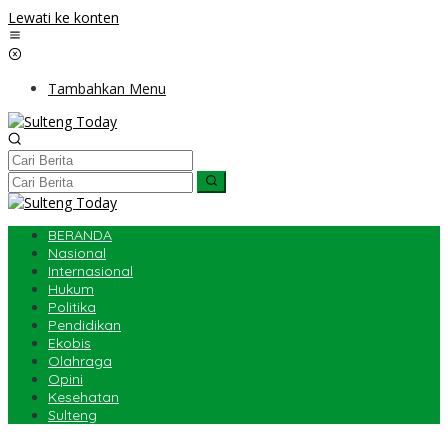
Lewati ke konten
Tambahkan Menu
BERANDA
Nasional
Internasional
Hukum
Politika
Pendidikan
Ekobis
Olahraga
Opini
Kesehatan
Sulteng