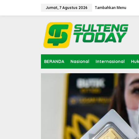
Lewati
ke
Tambahkan Menu
Jumat, 7 Agustus 2026
konten
BERANDA
Nasional
Internasional
Hu