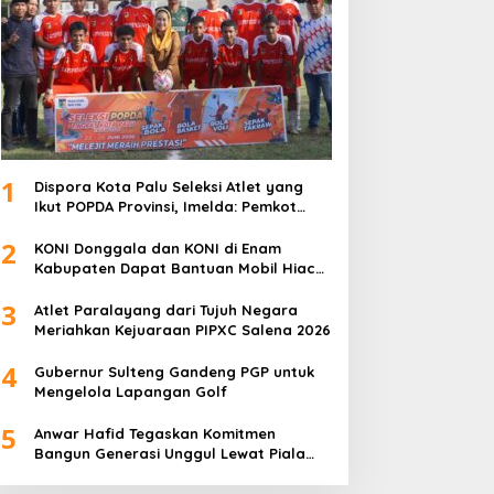
1
Dispora Kota Palu Seleksi Atlet yang
Ikut POPDA Provinsi, Imelda: Pemkot
Komitmen Dukung Pengembangan
2
Olahraga Pelajar
KONI Donggala dan KONI di Enam
Kabupaten Dapat Bantuan Mobil Hiace
dari Pemprov Sulteng
3
Atlet Paralayang dari Tujuh Negara
Meriahkan Kejuaraan PIPXC Salena 2026
4
Gubernur Sulteng Gandeng PGP untuk
Mengelola Lapangan Golf
5
Anwar Hafid Tegaskan Komitmen
Bangun Generasi Unggul Lewat Piala
Gubernur Liga 4