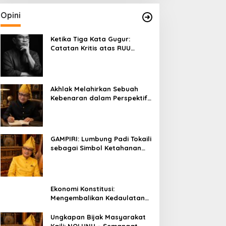
Opini
Ketika Tiga Kata Gugur:
Catatan Kritis atas RUU
Kehutanan yang Melupakan
Falsafah Hidup
Akhlak Melahirkan Sebuah
Kebenaran dalam Perspektif
Budaya Kaili
GAMPIRI: Lumbung Padi Tokaili
sebagai Simbol Ketahanan
Pangan dan Kebersamaan
Ekonomi Konstitusi:
Mengembalikan Kedaulatan
Ekonomi kepada Rakyat dan
Umat
Ungkapan Bijak Masyarakat
Kaili: NOLUNU – Semangat