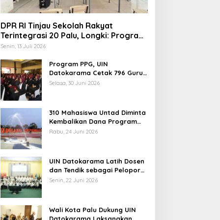
DPR RI Tinjau Sekolah Rakyat
Terintegrasi 20 Palu, Longki: Program
Prabowo Angkat Martabat Anak
Senin, 13 Juli 2026
Miskin
Program PPG, UIN
elang Muktamar Ke-35, AS
Datokarama Cetak 796 Guru
Profesional
ikam Ingatkan Evaluasi
Selasa, 30 Juni 2026
otal Hubungan NU dan
ekuasaan
310 Mahasiswa Untad Diminta
Kembalikan Dana Program
Berani Cerdas, Kadisdik
Rabu, 24 Juni 2026
Sulteng: Tidak Boleh Terima
Temuan 6 Juta Data Ganda
Beasiswa Ganda
Penerima MBG, Komisi IX:
UIN Datokarama Latih Dosen
Tindak Lanjuti
dan Tendik sebagai Pelopor
Moderasi Beragama
Senin, 22 Juni 2026
Wali Kota Palu Dukung UIN
Datokarama Laksanakan