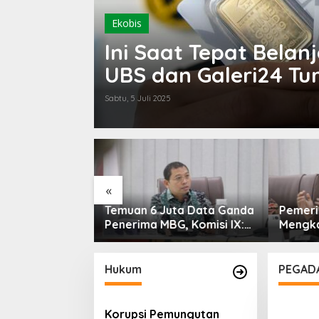
Ekobis
Ini Saat Tepat Bela
UBS dan Galeri24 Tu
Sabtu, 5 Juli 2025
Kement
Survei 
Sesar 
Palu u
Industr
Depan
«
ta Data Ganda
Pemerintah Diminta
G, Komisi IX:
Mengkaji Rencana
ti
Kenaikan Gaji Kepala
Daerah
Hukum
PEGAD
Korupsi Pemungutan