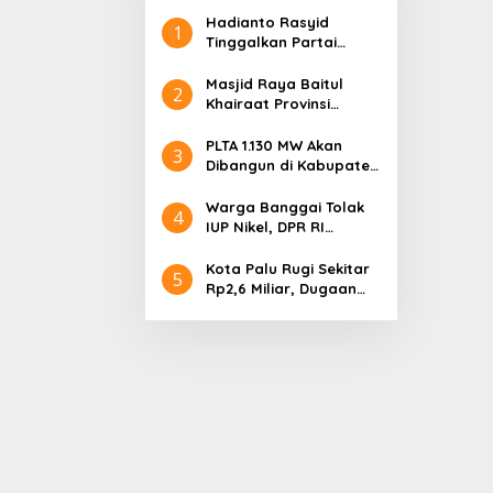
Hadianto Rasyid
1
Tinggalkan Partai
Hanura setelah 18
Tahun Mengabdi
Masjid Raya Baitul
2
Khairaat Provinsi
Sulteng Mendapat
Rekor MURI, Ini
PLTA 1.130 MW Akan
3
Keunikan Arsitekturnya
Dibangun di Kabupaten
Sigi, PT. Befar
Evergreen Industri
Warga Banggai Tolak
4
Audiensi dengan
IUP Nikel, DPR RI
Gubernur Sulteng
Nyatakan Dukungan
Kota Palu Rugi Sekitar
5
Rp2,6 Miliar, Dugaan
Korupsi Dana BPHTB
Masuk Tahap
Penyidikan Kejari