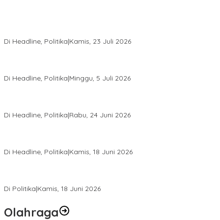
Momentum Harlah PKB ke-28, Perempuan Bangsa Gelar Dua
Agenda Akbar Perkuat Mesin Organisasi
Di Headline, Politika
|
Kamis, 23 Juli 2026
Di Pelantikan PAN Sulteng, Gubernur Anwar Hafid Ajak Sinergi
Optimalkan Potensi Daerah
Di Headline, Politika
|
Minggu, 5 Juli 2026
Rio Capella Gantikan Hadianto Rasyid Sebagai Ketua DPD
Hanura Sulteng
Di Headline, Politika
|
Rabu, 24 Juni 2026
DPW PKB Sulteng Sukses Gelar Muscab, Mustasyar Apresiasi
Kinerja Utat Bowo
Di Headline, Politika
|
Kamis, 18 Juni 2026
PSI Sulteng Peduli Korban Gempa 6,7 SR, Membumikan
Solidaritas, Meringankan Derita Rakyat
Di Politika
|
Kamis, 18 Juni 2026
Olahraga