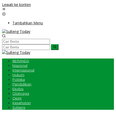
Lewati ke konten
Tambahkan Menu
BERANDA
Nasional
Internasional
Hukum
Politika
Pendidikan
Ekobis
Olahraga
Opini
Kesehatan
Sulteng