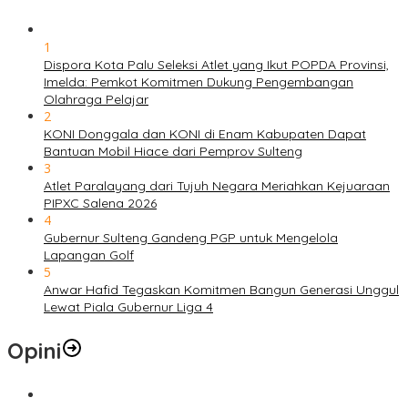
1
Dispora Kota Palu Seleksi Atlet yang Ikut POPDA Provinsi,
Imelda: Pemkot Komitmen Dukung Pengembangan
Olahraga Pelajar
2
KONI Donggala dan KONI di Enam Kabupaten Dapat
Bantuan Mobil Hiace dari Pemprov Sulteng
3
Atlet Paralayang dari Tujuh Negara Meriahkan Kejuaraan
PIPXC Salena 2026
4
Gubernur Sulteng Gandeng PGP untuk Mengelola
Lapangan Golf
5
Anwar Hafid Tegaskan Komitmen Bangun Generasi Unggul
Lewat Piala Gubernur Liga 4
Opini