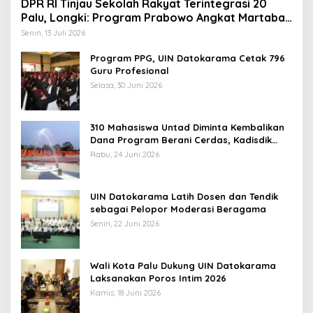
DPR RI Tinjau Sekolah Rakyat Terintegrasi 20
Palu, Longki: Program Prabowo Angkat Martabat
Anak Miskin
Senin, 13 Juli 2026
Program PPG, UIN Datokarama Cetak 796
Guru Profesional
Selasa, 30 Juni 2026
310 Mahasiswa Untad Diminta Kembalikan
Dana Program Berani Cerdas, Kadisdik
Sulteng: Tidak Boleh Terima Beasiswa
Rabu, 24 Juni 2026
Ganda
UIN Datokarama Latih Dosen dan Tendik
sebagai Pelopor Moderasi Beragama
Senin, 22 Juni 2026
Wali Kota Palu Dukung UIN Datokarama
Laksanakan Poros Intim 2026
Kamis, 18 Juni 2026