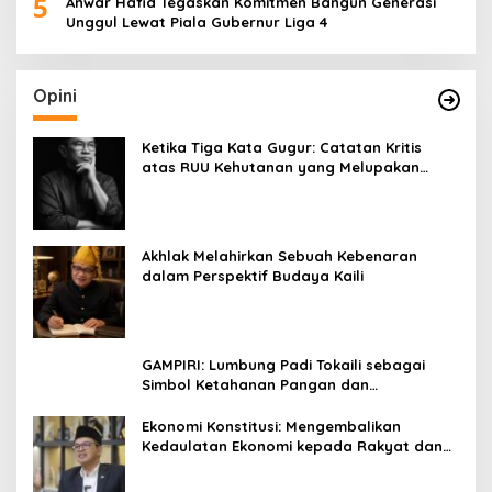
5
Anwar Hafid Tegaskan Komitmen Bangun Generasi
Unggul Lewat Piala Gubernur Liga 4
Opini
Ketika Tiga Kata Gugur: Catatan Kritis
atas RUU Kehutanan yang Melupakan
Falsafah Hidup
Akhlak Melahirkan Sebuah Kebenaran
dalam Perspektif Budaya Kaili
GAMPIRI: Lumbung Padi Tokaili sebagai
Simbol Ketahanan Pangan dan
Kebersamaan
Ekonomi Konstitusi: Mengembalikan
Kedaulatan Ekonomi kepada Rakyat dan
Umat