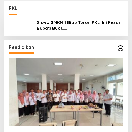
Koro dan Teluk Palu
untuk Mendukung
PKL
Industri Teknologi
Masa Depan
Siswa SMKN 1 Biau Turun PKL, Ini Pesan
Bupati Buol……
Pendidikan