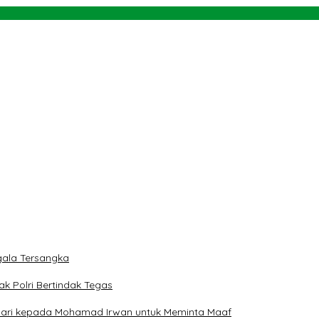
akukan Serentak
rah
 dan Teluk Palu untuk Mendukung Industri Teknologi Masa Depan
ngan NU dan Kekuasaan
ala Tersangka
ak Polri Bertindak Tegas
 Hari kepada Mohamad Irwan untuk Meminta Maaf