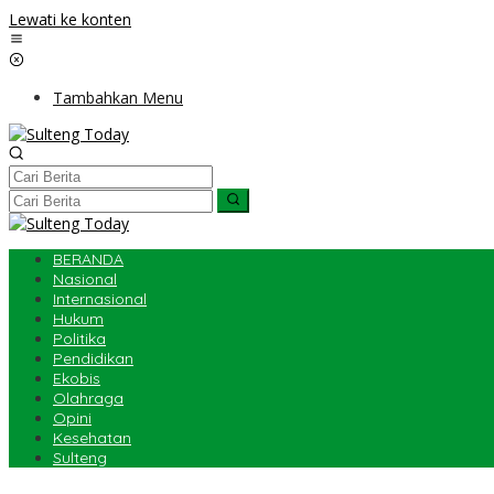
Lewati ke konten
Tambahkan Menu
BERANDA
Nasional
Internasional
Hukum
Politika
Pendidikan
Ekobis
Olahraga
Opini
Kesehatan
Sulteng