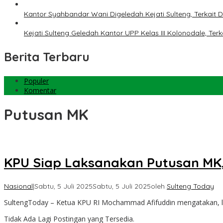
Kantor Syahbandar Wani Digeledah Kejati Sulteng, Terkai
Kejati Sulteng Geledah Kantor UPP Kelas III Kolonodale, T
Berita Terbaru
Populer
Komentar
Putusan MK
KPU Siap Laksanakan Putusan MK,
Nasional
|
Sabtu, 5 Juli 2025
Sabtu, 5 Juli 2025
oleh
Sulteng Today
SultengToday – Ketua KPU RI Mochammad Afifuddin mengatakan, 
Tidak Ada Lagi Postingan yang Tersedia.