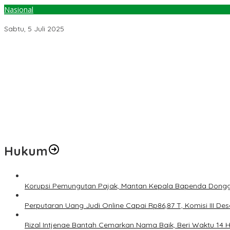
Nasional
KPU Siap Laksanakan Putusan MK, Usul Seleksi Penyelenggara Dil
Sabtu, 5 Juli 2025
Pemerintah Diminta Mengkaji Rencana Kenaikan Gaji Kepala Dae
Kementerian ESDM Perlu Survei Potensi Helium di Sesar Palu-Koro
Prof Hanief Ghafur: Ketua Umum PBNU Harus Diseleksi Ahwa
Jelang Muktamar Ke-35, AS Hikam Ingatkan Evaluasi Total Hubu
Lindungi Hak Sipil, PKB Sodorkan 8 Catatan RUU Siber
Hukum
Korupsi Pemungutan Pajak, Mantan Kepala Bapenda Dongg
Perputaran Uang Judi Online Capai Rp86,87 T, Komisi III Des
Rizal Intjenae Bantah Cemarkan Nama Baik, Beri Waktu 14