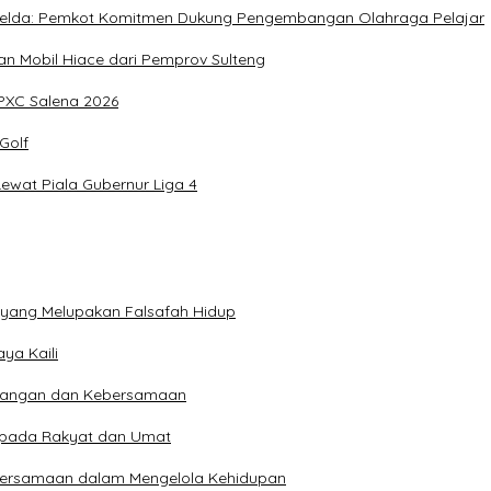
, Imelda: Pemkot Komitmen Dukung Pengembangan Olahraga Pelajar
 Mobil Hiace dari Pemprov Sulteng
IPXC Salena 2026
Golf
wat Piala Gubernur Liga 4
n yang Melupakan Falsafah Hidup
ya Kaili
 Pangan dan Kebersamaan
kepada Rakyat dan Umat
bersamaan dalam Mengelola Kehidupan