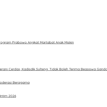
: Program Prabowo Angkat Martabat Anak Miskin
ani Cerdas, Kadisdik Sulteng: Tidak Boleh Terima Beasiswa Gand
Moderasi Beragama
Intim 2026