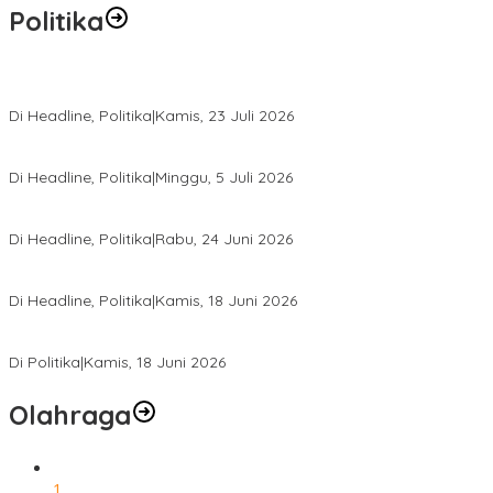
Politika
Momentum Harlah PKB ke-28, Perempuan Bangsa Gelar Dua Agend
Di Headline, Politika
|
Kamis, 23 Juli 2026
Di Pelantikan PAN Sulteng, Gubernur Anwar Hafid Ajak Sinergi Op
Di Headline, Politika
|
Minggu, 5 Juli 2026
Rio Capella Gantikan Hadianto Rasyid Sebagai Ketua DPD Hanura
Di Headline, Politika
|
Rabu, 24 Juni 2026
DPW PKB Sulteng Sukses Gelar Muscab, Mustasyar Apresiasi Kine
Di Headline, Politika
|
Kamis, 18 Juni 2026
PSI Sulteng Peduli Korban Gempa 6,7 SR, Membumikan Solidaritas
Di Politika
|
Kamis, 18 Juni 2026
Olahraga
1