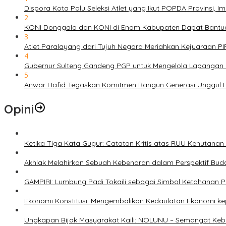
Dispora Kota Palu Seleksi Atlet yang Ikut POPDA Provinsi
2
KONI Donggala dan KONI di Enam Kabupaten Dapat Bantuan
3
Atlet Paralayang dari Tujuh Negara Meriahkan Kejuaraan P
4
Gubernur Sulteng Gandeng PGP untuk Mengelola Lapangan 
5
Anwar Hafid Tegaskan Komitmen Bangun Generasi Unggul Le
Opini
Ketika Tiga Kata Gugur: Catatan Kritis atas RUU Kehutana
Akhlak Melahirkan Sebuah Kebenaran dalam Perspektif Buda
GAMPIRI: Lumbung Padi Tokaili sebagai Simbol Ketahanan
Ekonomi Konstitusi: Mengembalikan Kedaulatan Ekonomi 
Ungkapan Bijak Masyarakat Kaili: NOLUNU – Semangat Ke