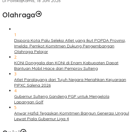
Di Politika
|
Kamis, 18 Juni 2026
Olahraga
1
Dispora Kota Palu Seleksi Atlet yang Ikut POPDA Provinsi,
Imelda: Pemkot Komitmen Dukung Pengembangan
Olahraga Pelajar
2
KONI Donggala dan KONI di Enam Kabupaten Dapat
Bantuan Mobil Hiace dari Pemprov Sulteng
3
Atlet Paralayang dari Tujuh Negara Meriahkan Kejuaraan
PIPXC Salena 2026
4
Gubernur Sulteng Gandeng PGP untuk Mengelola
Lapangan Golf
5
Anwar Hafid Tegaskan Komitmen Bangun Generasi Unggul
Lewat Piala Gubernur Liga 4