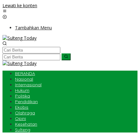
Lewati ke konten
Tambahkan Menu
BERANDA
Nasional
Internasional
Hukum
Politika
Pendidikan
Ekobis
Olahraga
Opini
Kesehatan
Sulteng