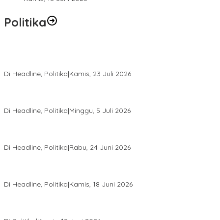
Politika
Momentum Harlah PKB ke-28, Perempuan Bangsa Gelar Dua
Agenda Akbar Perkuat Mesin Organisasi
Di Headline, Politika
|
Kamis, 23 Juli 2026
Di Pelantikan PAN Sulteng, Gubernur Anwar Hafid Ajak Sinergi
Optimalkan Potensi Daerah
Di Headline, Politika
|
Minggu, 5 Juli 2026
Rio Capella Gantikan Hadianto Rasyid Sebagai Ketua DPD
Hanura Sulteng
Di Headline, Politika
|
Rabu, 24 Juni 2026
DPW PKB Sulteng Sukses Gelar Muscab, Mustasyar Apresiasi
Kinerja Utat Bowo
Di Headline, Politika
|
Kamis, 18 Juni 2026
PSI Sulteng Peduli Korban Gempa 6,7 SR, Membumikan
Solidaritas, Meringankan Derita Rakyat