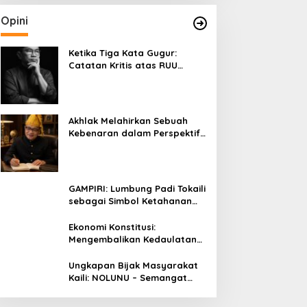
Opini
Ketika Tiga Kata Gugur:
Catatan Kritis atas RUU
Kehutanan yang Melupakan
Falsafah Hidup
Akhlak Melahirkan Sebuah
Kebenaran dalam Perspektif
Budaya Kaili
GAMPIRI: Lumbung Padi Tokaili
sebagai Simbol Ketahanan
Pangan dan Kebersamaan
Ekonomi Konstitusi:
Mengembalikan Kedaulatan
Ekonomi kepada Rakyat dan
Umat
Ungkapan Bijak Masyarakat
Kaili: NOLUNU – Semangat
Kebersamaan dalam
Mengelola Kehidupan