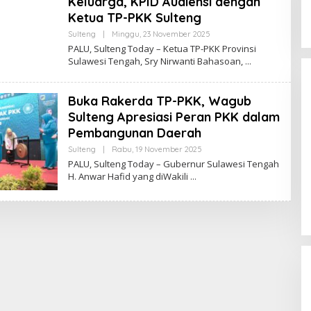
Keluarga, KPID Audiensi dengan
Ketua TP-PKK Sulteng
Oleh
Sulteng
|
Minggu, 23 November 2025
Sulteng
PALU, Sulteng Today – Ketua TP-PKK Provinsi
Today
Sulawesi Tengah, Sry Nirwanti Bahasoan,
Buka Rakerda TP-PKK, Wagub
Sulteng Apresiasi Peran PKK dalam
Pembangunan Daerah
Oleh
Sulteng
|
Rabu, 19 November 2025
Sulteng
PALU, Sulteng Today – Gubernur Sulawesi Tengah
Momentum Harlah PKB ke-28,
Today
H. Anwar Hafid yang diWakili
Perempuan Bangsa Gelar Dua
Agenda Akbar Perkuat Mesin
Di Headline, Politika
|
Kamis, 23 Juli 2026
Organisasi