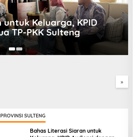
, Wagub Sulteng Apresiasi
embangunan Daerah
Mi
ntah Diminta
Kementerian ESDM Perlu
P
ji Rencana
Survei Potensi Helium di
U
an Gaji Kepala
Sesar Palu-Koro dan Teluk
D
h
Palu untuk Mendukung
Industri Teknologi Masa
Depan
»
 PROVINSI SULTENG
Bahas Literasi Siaran untuk