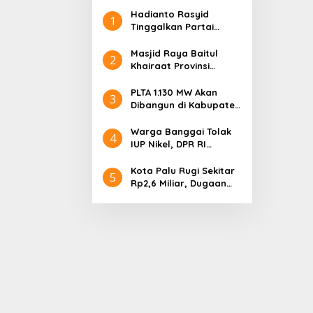
Hadianto Rasyid
1
Tinggalkan Partai
Hanura setelah 18
Tahun Mengabdi
Masjid Raya Baitul
2
Khairaat Provinsi
Sulteng Mendapat
Rekor MURI, Ini
PLTA 1.130 MW Akan
3
Keunikan Arsitekturnya
Dibangun di Kabupaten
Sigi, PT. Befar
Evergreen Industri
Warga Banggai Tolak
4
Audiensi dengan
IUP Nikel, DPR RI
Gubernur Sulteng
Nyatakan Dukungan
Kota Palu Rugi Sekitar
5
Rp2,6 Miliar, Dugaan
Korupsi Dana BPHTB
Masuk Tahap
Penyidikan Kejari