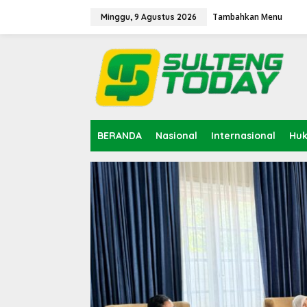
Lewati
ke
Tambahkan Menu
Minggu, 9 Agustus 2026
konten
BERANDA
Nasional
Internasional
Hu