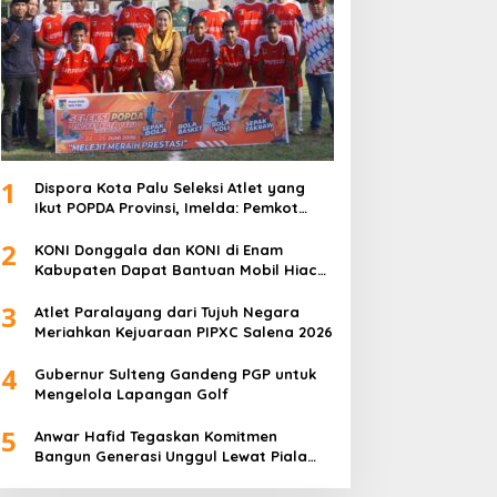
1
Dispora Kota Palu Seleksi Atlet yang
Ikut POPDA Provinsi, Imelda: Pemkot
Komitmen Dukung Pengembangan
2
Olahraga Pelajar
KONI Donggala dan KONI di Enam
Kabupaten Dapat Bantuan Mobil Hiace
dari Pemprov Sulteng
3
Atlet Paralayang dari Tujuh Negara
Meriahkan Kejuaraan PIPXC Salena 2026
4
Gubernur Sulteng Gandeng PGP untuk
Mengelola Lapangan Golf
5
Anwar Hafid Tegaskan Komitmen
Bangun Generasi Unggul Lewat Piala
Gubernur Liga 4