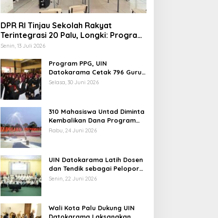
Sulteng
DPR RI Tinjau Sekolah Rakyat
Bahas Literasi Siaran untuk Kel
Terintegrasi 20 Palu, Longki: Program
Prabowo Angkat Martabat Anak
Audiensi dengan Ketua TP-PKK 
Senin, 13 Juli 2026
Miskin
Program PPG, UIN
nggu, 23 November 2025
rof Hanief Ghafur: Ketua
Datokarama Cetak 796 Guru
Profesional
mum PBNU Harus
Selasa, 30 Juni 2026
iseleksi Ahwa
310 Mahasiswa Untad Diminta
Kembalikan Dana Program
Berani Cerdas, Kadisdik
Rabu, 24 Juni 2026
Sulteng: Tidak Boleh Terima
Jelang Muktamar Ke-35,
Beasiswa Ganda
Komisi Organisasi NU
UIN Datokarama Latih Dosen
Usulkan Perubahan Aturan
dan Tendik sebagai Pelopor
Main demi Bersihkan Politik
Moderasi Beragama
Senin, 22 Juni 2026
Uang
Wali Kota Palu Dukung UIN
Datokarama Laksanakan