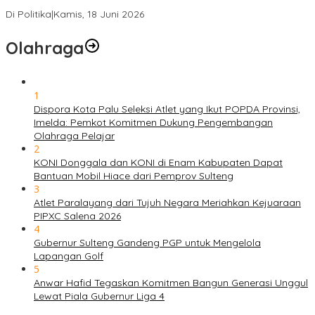
Solidaritas, Meringankan Derita Rakyat
Di Politika
|
Kamis, 18 Juni 2026
Olahraga
1
Dispora Kota Palu Seleksi Atlet yang Ikut POPDA Provinsi,
Imelda: Pemkot Komitmen Dukung Pengembangan
Olahraga Pelajar
2
KONI Donggala dan KONI di Enam Kabupaten Dapat
Bantuan Mobil Hiace dari Pemprov Sulteng
3
Atlet Paralayang dari Tujuh Negara Meriahkan Kejuaraan
PIPXC Salena 2026
4
Gubernur Sulteng Gandeng PGP untuk Mengelola
Lapangan Golf
5
Anwar Hafid Tegaskan Komitmen Bangun Generasi Unggul
Lewat Piala Gubernur Liga 4