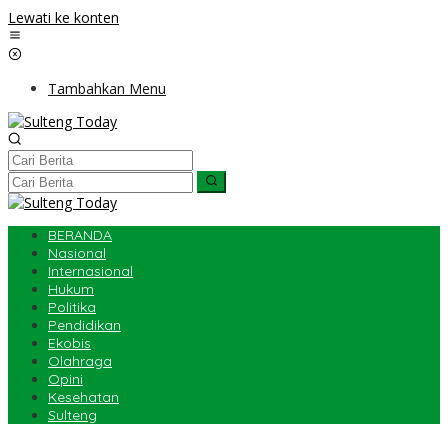
Lewati ke konten
Tambahkan Menu
BERANDA
Nasional
Internasional
Hukum
Politika
Pendidikan
Ekobis
Olahraga
Opini
Kesehatan
Sulteng