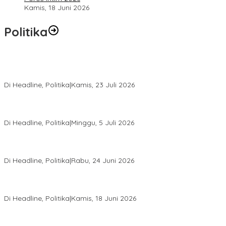
Kamis, 18 Juni 2026
Politika
Momentum Harlah PKB ke-28, Perempuan Bangsa Gelar Dua
Agenda Akbar Perkuat Mesin Organisasi
Di Headline, Politika
|
Kamis, 23 Juli 2026
Di Pelantikan PAN Sulteng, Gubernur Anwar Hafid Ajak Sinergi
Optimalkan Potensi Daerah
Di Headline, Politika
|
Minggu, 5 Juli 2026
Rio Capella Gantikan Hadianto Rasyid Sebagai Ketua DPD
Hanura Sulteng
Di Headline, Politika
|
Rabu, 24 Juni 2026
DPW PKB Sulteng Sukses Gelar Muscab, Mustasyar Apresiasi
Kinerja Utat Bowo
Di Headline, Politika
|
Kamis, 18 Juni 2026
PSI Sulteng Peduli Korban Gempa 6,7 SR, Membumikan