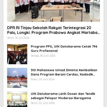
DPR RI Tinjau Sekolah Rakyat Terintegrasi 20
Palu, Longki: Program Prabowo Angkat Martabat
Anak Miskin
Senin, 13 Juli 2026
Program PPG, UIN Datokarama Cetak 796
Guru Profesional
Selasa, 30 Juni 2026
310 Mahasiswa Untad Diminta Kembalikan
Dana Program Berani Cerdas, Kadisdik
Sulteng: Tidak Boleh Terima Beasiswa
Rabu, 24 Juni 2026
Ganda
UIN Datokarama Latih Dosen dan Tendik
sebagai Pelopor Moderasi Beragama
Senin, 22 Juni 2026