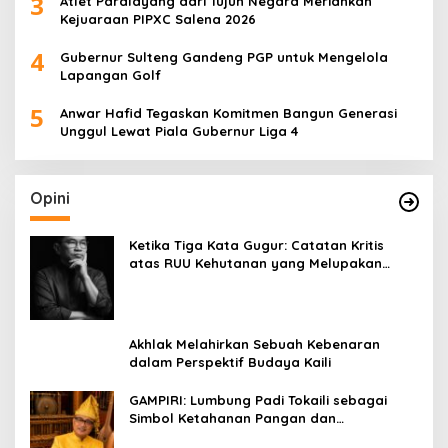
3
Atlet Paralayang dari Tujuh Negara Meriahkan
Kejuaraan PIPXC Salena 2026
4
Gubernur Sulteng Gandeng PGP untuk Mengelola
Lapangan Golf
5
Anwar Hafid Tegaskan Komitmen Bangun Generasi
Unggul Lewat Piala Gubernur Liga 4
Opini
Ketika Tiga Kata Gugur: Catatan Kritis
atas RUU Kehutanan yang Melupakan
Falsafah Hidup
Akhlak Melahirkan Sebuah Kebenaran
dalam Perspektif Budaya Kaili
GAMPIRI: Lumbung Padi Tokaili sebagai
Simbol Ketahanan Pangan dan
Kebersamaan