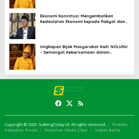
Ekonomi Konstitusi: Mengembalikan
Kedaulatan Ekonomi kepada Rakyat dan
Umat
Ungkapan Bijak Masyarakat Kaili: NOLUNU
– Semangat Kebersamaan dalam
Mengelola Kehidupan
Copyright © 2025. SultengToday.id. All rights reserved
Redaksi
Kebijakan Privasi
Pedoman Media Ciber
Indeks Berita