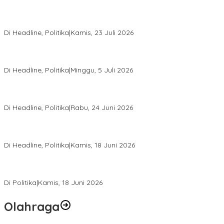
Momentum Harlah PKB ke-28, Perempuan Bangsa Gelar Dua
Agenda Akbar Perkuat Mesin Organisasi
Di Headline, Politika
|
Kamis, 23 Juli 2026
Di Pelantikan PAN Sulteng, Gubernur Anwar Hafid Ajak Sinergi
Optimalkan Potensi Daerah
Di Headline, Politika
|
Minggu, 5 Juli 2026
Rio Capella Gantikan Hadianto Rasyid Sebagai Ketua DPD
Hanura Sulteng
Di Headline, Politika
|
Rabu, 24 Juni 2026
DPW PKB Sulteng Sukses Gelar Muscab, Mustasyar Apresiasi
Kinerja Utat Bowo
Di Headline, Politika
|
Kamis, 18 Juni 2026
PSI Sulteng Peduli Korban Gempa 6,7 SR, Membumikan
Solidaritas, Meringankan Derita Rakyat
Di Politika
|
Kamis, 18 Juni 2026
Olahraga