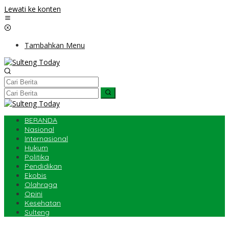
Lewati ke konten
Tambahkan Menu
BERANDA
Nasional
Internasional
Hukum
Politika
Pendidikan
Ekobis
Olahraga
Opini
Kesehatan
Sulteng