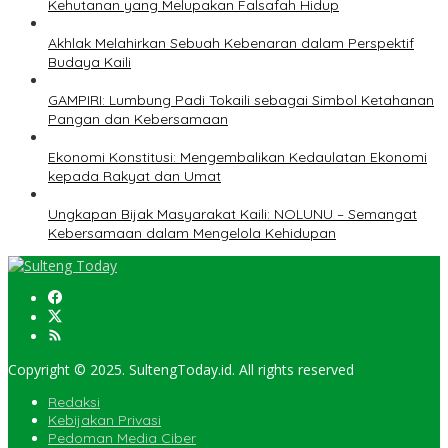
Kehutanan yang Melupakan Falsafah Hidup
Akhlak Melahirkan Sebuah Kebenaran dalam Perspektif
Budaya Kaili
GAMPIRI: Lumbung Padi Tokaili sebagai Simbol Ketahanan
Pangan dan Kebersamaan
Ekonomi Konstitusi: Mengembalikan Kedaulatan Ekonomi
kepada Rakyat dan Umat
Ungkapan Bijak Masyarakat Kaili: NOLUNU – Semangat
Kebersamaan dalam Mengelola Kehidupan
Copyright © 2025. SultengToday.id. All rights reserved
Redaksi
Kebijakan Privasi
Pedoman Media Ciber