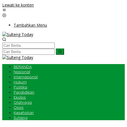
Lewati ke konten
Tambahkan Menu
BERANDA
Nasional
Internasional
Hukum
Politika
Pendidikan
Ekobis
Olahraga
Opini
Kesehatan
Sulteng