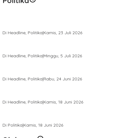
Politika
Momentum Harlah PKB ke-28, Perempuan Bangsa Gelar Dua
Agenda Akbar Perkuat Mesin Organisasi
Di Headline, Politika
|
Kamis, 23 Juli 2026
Di Pelantikan PAN Sulteng, Gubernur Anwar Hafid Ajak Sinergi
Optimalkan Potensi Daerah
Di Headline, Politika
|
Minggu, 5 Juli 2026
Rio Capella Gantikan Hadianto Rasyid Sebagai Ketua DPD
Hanura Sulteng
Di Headline, Politika
|
Rabu, 24 Juni 2026
DPW PKB Sulteng Sukses Gelar Muscab, Mustasyar Apresiasi
Kinerja Utat Bowo
Di Headline, Politika
|
Kamis, 18 Juni 2026
PSI Sulteng Peduli Korban Gempa 6,7 SR, Membumikan
Solidaritas, Meringankan Derita Rakyat
Di Politika
|
Kamis, 18 Juni 2026