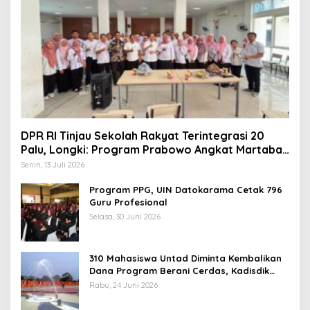
DPR RI Tinjau Sekolah Rakyat Terintegrasi 20
Palu, Longki: Program Prabowo Angkat Martabat
Anak Miskin
Senin, 13 Juli 2026
Program PPG, UIN Datokarama Cetak 796
Guru Profesional
Selasa, 30 Juni 2026
310 Mahasiswa Untad Diminta Kembalikan
Dana Program Berani Cerdas, Kadisdik
Sulteng: Tidak Boleh Terima Beasiswa
Rabu, 24 Juni 2026
Ganda