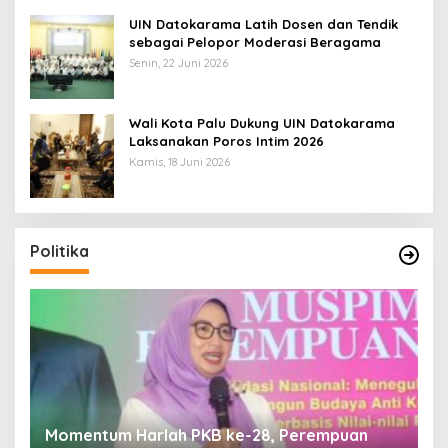
UIN Datokarama Latih Dosen dan Tendik
sebagai Pelopor Moderasi Beragama
Senin, 22 Juni 2026
Wali Kota Palu Dukung UIN Datokarama
Laksanakan Poros Intim 2026
Kamis, 18 Juni 2026
Di Pelantikan PAN Sulteng, Gubernur Anwar
R
Hafid Ajak Sinergi Optimalkan Potensi Daerah
S
Di Headline, Politika
|
Minggu, 5 Juli 2026
Di 
Politika