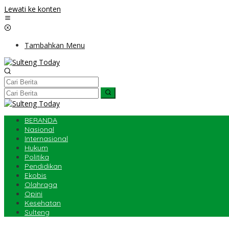
Lewati ke konten
Tambahkan Menu
BERANDA
Nasional
Internasional
Hukum
Politika
Pendidikan
Ekobis
Olahraga
Opini
Kesehatan
Sulteng