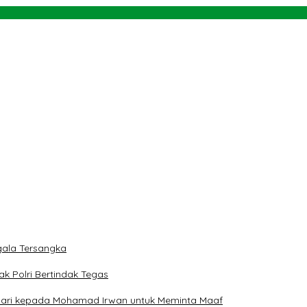
ti
rah
 dan Teluk Palu untuk Mendukung Industri Teknologi Masa Depan
ngan NU dan Kekuasaan
ala Tersangka
ak Polri Bertindak Tegas
 Hari kepada Mohamad Irwan untuk Meminta Maaf