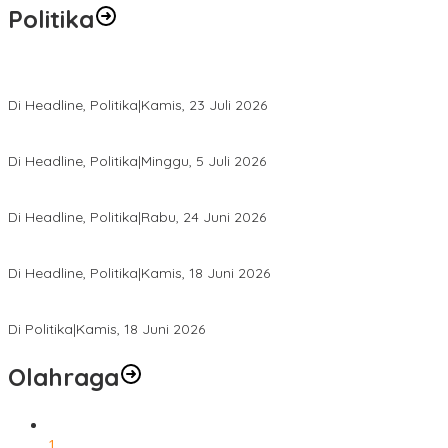
Politika
Momentum Harlah PKB ke-28, Perempuan Bangsa Gelar Dua Agend
Di Headline, Politika
|
Kamis, 23 Juli 2026
Di Pelantikan PAN Sulteng, Gubernur Anwar Hafid Ajak Sinergi Op
Di Headline, Politika
|
Minggu, 5 Juli 2026
Rio Capella Gantikan Hadianto Rasyid Sebagai Ketua DPD Hanura
Di Headline, Politika
|
Rabu, 24 Juni 2026
DPW PKB Sulteng Sukses Gelar Muscab, Mustasyar Apresiasi Kine
Di Headline, Politika
|
Kamis, 18 Juni 2026
PSI Sulteng Peduli Korban Gempa 6,7 SR, Membumikan Solidaritas
Di Politika
|
Kamis, 18 Juni 2026
Olahraga
1