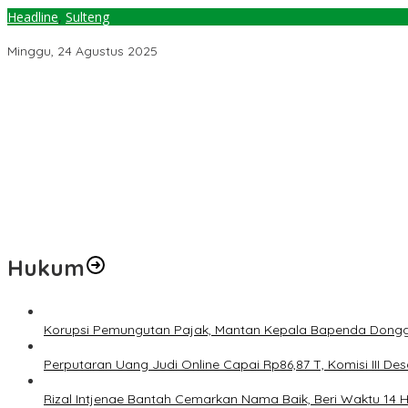
Headline
,
Sulteng
Pemkot Palu & Australia Kerja Sama Riset Perubahan Iklim
Minggu, 24 Agustus 2025
Temuan 6 Juta Data Ganda Penerima MBG, Komisi IX: Tindak Lanju
Pemerintah Diminta Mengkaji Rencana Kenaikan Gaji Kepala Dae
Kementerian ESDM Perlu Survei Potensi Helium di Sesar Palu-Koro
Prof Hanief Ghafur: Ketua Umum PBNU Harus Diseleksi Ahwa
Jelang Muktamar Ke-35, AS Hikam Ingatkan Evaluasi Total Hubu
Hukum
Korupsi Pemungutan Pajak, Mantan Kepala Bapenda Dongg
Perputaran Uang Judi Online Capai Rp86,87 T, Komisi III Des
Rizal Intjenae Bantah Cemarkan Nama Baik, Beri Waktu 14