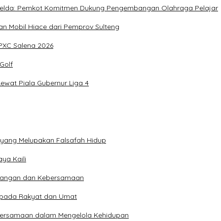
, Imelda: Pemkot Komitmen Dukung Pengembangan Olahraga Pelajar
 Mobil Hiace dari Pemprov Sulteng
IPXC Salena 2026
Golf
wat Piala Gubernur Liga 4
n yang Melupakan Falsafah Hidup
ya Kaili
 Pangan dan Kebersamaan
kepada Rakyat dan Umat
bersamaan dalam Mengelola Kehidupan