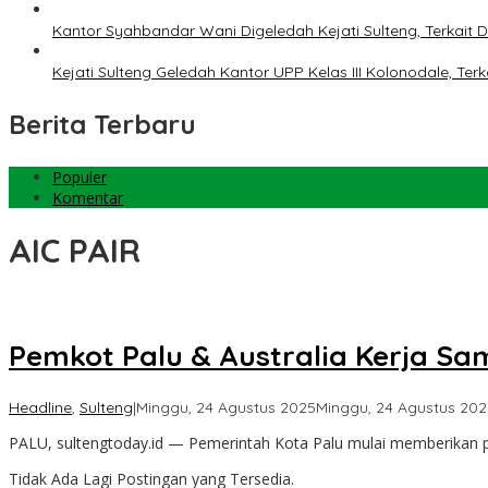
Kantor Syahbandar Wani Digeledah Kejati Sulteng, Terkai
Kejati Sulteng Geledah Kantor UPP Kelas III Kolonodale, T
Berita Terbaru
Populer
Komentar
AIC PAIR
Pemkot Palu & Australia Kerja Sa
Headline
,
Sulteng
|
Minggu, 24 Agustus 2025
Minggu, 24 Agustus 202
PALU, sultengtoday.id — Pemerintah Kota Palu mulai memberikan p
Tidak Ada Lagi Postingan yang Tersedia.