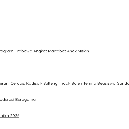
: Program Prabowo Angkat Martabat Anak Miskin
ani Cerdas, Kadisdik Sulteng: Tidak Boleh Terima Beasiswa Gand
Moderasi Beragama
Intim 2026