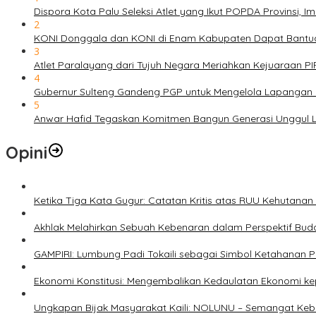
Dispora Kota Palu Seleksi Atlet yang Ikut POPDA Provinsi
2
KONI Donggala dan KONI di Enam Kabupaten Dapat Bantuan
3
Atlet Paralayang dari Tujuh Negara Meriahkan Kejuaraan P
4
Gubernur Sulteng Gandeng PGP untuk Mengelola Lapangan 
5
Anwar Hafid Tegaskan Komitmen Bangun Generasi Unggul Le
Opini
Ketika Tiga Kata Gugur: Catatan Kritis atas RUU Kehutana
Akhlak Melahirkan Sebuah Kebenaran dalam Perspektif Buda
GAMPIRI: Lumbung Padi Tokaili sebagai Simbol Ketahanan
Ekonomi Konstitusi: Mengembalikan Kedaulatan Ekonomi 
Ungkapan Bijak Masyarakat Kaili: NOLUNU – Semangat Ke