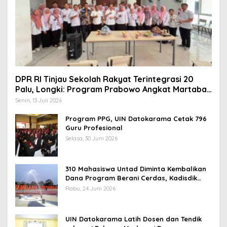
DPR RI Tinjau Sekolah Rakyat Terintegrasi 20
Palu, Longki: Program Prabowo Angkat Martabat
Anak Miskin
Senin, 13 Juli 2026
Program PPG, UIN Datokarama Cetak 796
Guru Profesional
Selasa, 30 Juni 2026
310 Mahasiswa Untad Diminta Kembalikan
Dana Program Berani Cerdas, Kadisdik
Sulteng: Tidak Boleh Terima Beasiswa
Rabu, 24 Juni 2026
Ganda
UIN Datokarama Latih Dosen dan Tendik