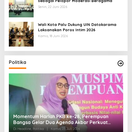
sebagai Pelopor Moderasi Beragama
Senin, 22 Juni 2026
Wali Kota Palu Dukung UIN Datokarama
Laksanakan Poros Intim 2026
Kamis, 18 Juni 2026
Politika
mpuan
Di Pelantikan PAN Sulteng, Gubernur Anwar
rkuat
Hafid Ajak Sinergi Optimalkan Potensi Daer
Di Headline, Politika
|
Minggu, 5 Juli 2026