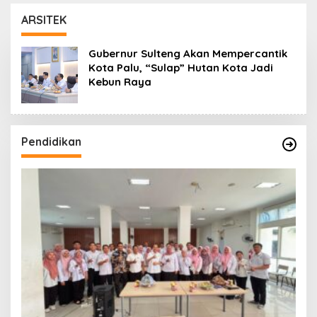
Koro dan Teluk Palu
untuk Mendukung
ARSITEK
Industri Teknologi
Masa Depan
Gubernur Sulteng Akan Mempercantik
Kota Palu, “Sulap” Hutan Kota Jadi
Kebun Raya
Pendidikan