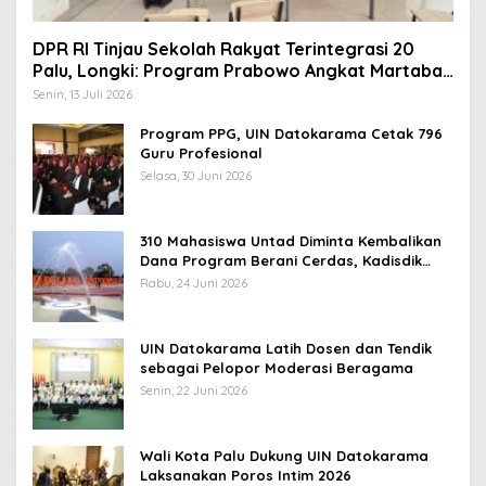
DPR RI Tinjau Sekolah Rakyat Terintegrasi 20
Palu, Longki: Program Prabowo Angkat Martabat
Anak Miskin
Senin, 13 Juli 2026
Program PPG, UIN Datokarama Cetak 796
Guru Profesional
Selasa, 30 Juni 2026
310 Mahasiswa Untad Diminta Kembalikan
Dana Program Berani Cerdas, Kadisdik
Sulteng: Tidak Boleh Terima Beasiswa
Rabu, 24 Juni 2026
Ganda
UIN Datokarama Latih Dosen dan Tendik
sebagai Pelopor Moderasi Beragama
Senin, 22 Juni 2026
Wali Kota Palu Dukung UIN Datokarama
Laksanakan Poros Intim 2026