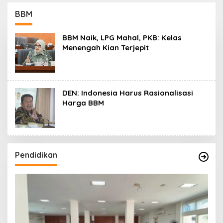
Koro dan Teluk Palu
untuk Mendukung
BBM
Industri Teknologi
Masa Depan
BBM Naik, LPG Mahal, PKB: Kelas
Menengah Kian Terjepit
DEN: Indonesia Harus Rasionalisasi
Harga BBM
Pendidikan