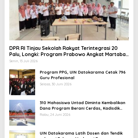
DPR RI Tinjau Sekolah Rakyat Terintegrasi 20
Palu, Longki: Program Prabowo Angkat Martabat
Anak Miskin
Senin, 13 Juli 2026
Program PPG, UIN Datokarama Cetak 796
Guru Profesional
Selasa, 30 Juni 2026
310 Mahasiswa Untad Diminta Kembalikan
Dana Program Berani Cerdas, Kadisdik
Sulteng: Tidak Boleh Terima Beasiswa
Rabu, 24 Juni 2026
Ganda
UIN Datokarama Latih Dosen dan Tendik