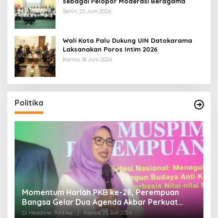
sebagai Pelopor Moderasi Beragama
Senin, 22 Juni 2026
Wali Kota Palu Dukung UIN Datokarama
Laksanakan Poros Intim 2026
Kamis, 18 Juni 2026
Politika
Di Pelantikan PAN Sulteng, Gubernur Anwar
Hafid Ajak Sinergi Optimalkan Potensi Daerah
Di Headline, Politika
|
Minggu, 5 Juli 2026