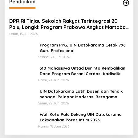
Pendidikan
DPR RI Tinjau Sekolah Rakyat Terintegrasi 20
Palu, Longki: Program Prabowo Angkat Martabat
Anak Miskin
Senin, 13 Juli 2026
Program PPG, UIN Datokarama Cetak 796
Guru Profesional
Selasa, 30 Juni 2026
310 Mahasiswa Untad Diminta Kembalikan
Dana Program Berani Cerdas, Kadisdik
Sulteng: Tidak Boleh Terima Beasiswa
Rabu, 24 Juni 2026
Ganda
UIN Datokarama Latih Dosen dan Tendik
sebagai Pelopor Moderasi Beragama
Senin, 22 Juni 2026
Wali Kota Palu Dukung UIN Datokarama
Laksanakan Poros Intim 2026
Kamis, 18 Juni 2026
Momentum Harlah PKB ke-28, Perempuan
D