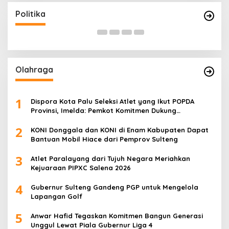
Bangsa Gelar Dua Agenda Akbar Perkuat
H
Mesin Organisasi
Di Headline, Politika
|
Kamis, 23 Juli 2026
Di 
Politika
Olahraga
1
Dispora Kota Palu Seleksi Atlet yang Ikut POPDA
Provinsi, Imelda: Pemkot Komitmen Dukung
Pengembangan Olahraga Pelajar
2
KONI Donggala dan KONI di Enam Kabupaten Dapat
Bantuan Mobil Hiace dari Pemprov Sulteng
3
Atlet Paralayang dari Tujuh Negara Meriahkan
Kejuaraan PIPXC Salena 2026
4
Gubernur Sulteng Gandeng PGP untuk Mengelola
Lapangan Golf
5
Anwar Hafid Tegaskan Komitmen Bangun Generasi
Unggul Lewat Piala Gubernur Liga 4