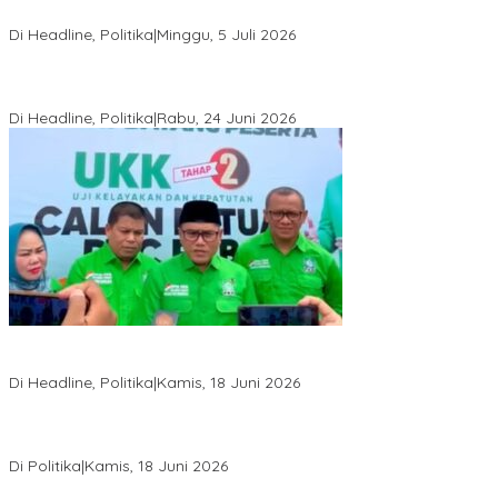
Optimalkan Potensi Daerah
Di Headline, Politika
|
Minggu, 5 Juli 2026
Rio Capella Gantikan Hadianto Rasyid Sebagai Ketua DPD
Hanura Sulteng
Di Headline, Politika
|
Rabu, 24 Juni 2026
DPW PKB Sulteng Sukses Gelar Muscab, Mustasyar Apresiasi
Kinerja Utat Bowo
Di Headline, Politika
|
Kamis, 18 Juni 2026
PSI Sulteng Peduli Korban Gempa 6,7 SR, Membumikan
Solidaritas, Meringankan Derita Rakyat
Di Politika
|
Kamis, 18 Juni 2026