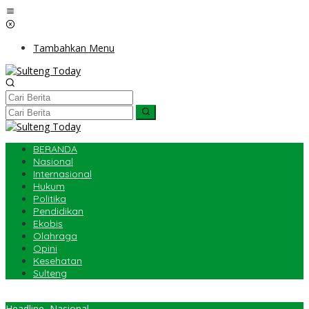
Lewati
ke
konten
Tambahkan Menu
BERANDA
Nasional
Internasional
Hukum
Politika
Pendidikan
Ekobis
Olahraga
Opini
Kesehatan
Sulteng
Headline
,
Nasional