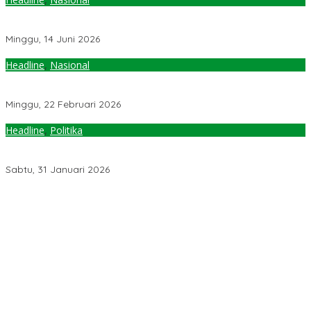
Legislator Golkar Dukung Penguatan Tata Kelola SDA dan
Percepatan Investasi Dorong Pertumbuhan Ekonomi
Minggu, 14 Juni 2026
Headline
,
Nasional
Legislator Golkar Dorong Penguatan Tata Kelola Industri Nikel
Morowali, Jaga Daya Saing Hilirisasi Nasional
Minggu, 22 Februari 2026
Headline
,
Politika
Beniyanto Tamoreka: WPR Harus Jadi Instrumen Keadilan
Ekonomi, Prioritaskan Pengusaha Lokal
Sabtu, 31 Januari 2026
Pemerintah Diminta Mengkaji Rencana Kenaikan Gaji Kepala
Daerah
Kementerian ESDM Perlu Survei Potensi Helium di Sesar Palu-
Koro dan Teluk Palu untuk Mendukung Industri Teknologi Masa
Depan
Prof Hanief Ghafur: Ketua Umum PBNU Harus Diseleksi Ahwa