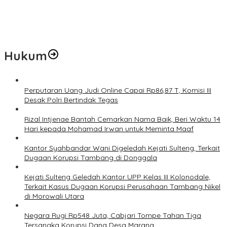
Jelang Muktamar Ke-35, AS Hikam Ingatkan Evaluasi Total
Hubungan NU dan Kekuasaan
Lindungi Hak Sipil, PKB Sodorkan 8 Catatan RUU Siber
Hukum
Perputaran Uang Judi Online Capai Rp86,87 T, Komisi III
Desak Polri Bertindak Tegas
Rizal Intjenae Bantah Cemarkan Nama Baik, Beri Waktu 14
Hari kepada Mohamad Irwan untuk Meminta Maaf
Kantor Syahbandar Wani Digeledah Kejati Sulteng, Terkait
Dugaan Korupsi Tambang di Donggala
Kejati Sulteng Geledah Kantor UPP Kelas III Kolonodale,
Terkait Kasus Dugaan Korupsi Perusahaan Tambang Nikel
di Morowali Utara
Negara Rugi Rp548 Juta, Cabjari Tompe Tahan Tiga
Tersangka Korupsi Dana Desa Marana