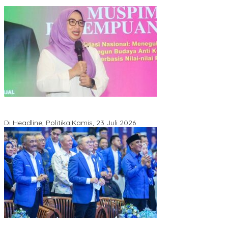
Momentum Harlah PKB ke-28, Perempuan Bangsa Gelar Dua
Agenda Akbar Perkuat Mesin Organisasi
Di Headline, Politika
|
Kamis, 23 Juli 2026
Di Pelantikan PAN Sulteng, Gubernur Anwar Hafid Ajak Sinergi