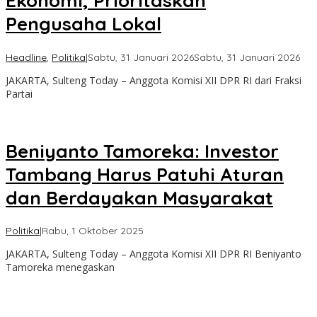
Ekonomi, Prioritaskan
Pengusaha Lokal
ole
Headline
,
Politika
|
Sabtu, 31 Januari 2026
Sabtu, 31 Januari 2026
Sul
JAKARTA, Sulteng Today – Anggota Komisi XII DPR RI dari Fraksi
Tod
Partai
Beniyanto Tamoreka: Investor
Tambang Harus Patuhi Aturan
dan Berdayakan Masyarakat
oleh
Politika
|
Rabu, 1 Oktober 2025
Sulteng
JAKARTA, Sulteng Today – Anggota Komisi XII DPR RI Beniyanto
Today
Tamoreka menegaskan