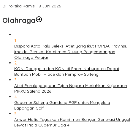
Solidaritas, Meringankan Derita Rakyat
Di Politika
|
Kamis, 18 Juni 2026
Olahraga
1
Dispora Kota Palu Seleksi Atlet yang Ikut POPDA Provinsi,
Imelda: Pemkot Komitmen Dukung Pengembangan
Olahraga Pelajar
2
KONI Donggala dan KONI di Enam Kabupaten Dapat
Bantuan Mobil Hiace dari Pemprov Sulteng
3
Atlet Paralayang dari Tujuh Negara Meriahkan Kejuaraan
PIPXC Salena 2026
4
Gubernur Sulteng Gandeng PGP untuk Mengelola
Lapangan Golf
5
Anwar Hafid Tegaskan Komitmen Bangun Generasi Unggul
Lewat Piala Gubernur Liga 4