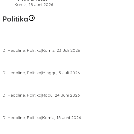
Kamis, 18 Juni 2026
Politika
Momentum Harlah PKB ke-28, Perempuan Bangsa Gelar Dua
Agenda Akbar Perkuat Mesin Organisasi
Di Headline, Politika
|
Kamis, 23 Juli 2026
Di Pelantikan PAN Sulteng, Gubernur Anwar Hafid Ajak Sinergi
Optimalkan Potensi Daerah
Di Headline, Politika
|
Minggu, 5 Juli 2026
Rio Capella Gantikan Hadianto Rasyid Sebagai Ketua DPD
Hanura Sulteng
Di Headline, Politika
|
Rabu, 24 Juni 2026
DPW PKB Sulteng Sukses Gelar Muscab, Mustasyar Apresiasi
Kinerja Utat Bowo
Di Headline, Politika
|
Kamis, 18 Juni 2026
PSI Sulteng Peduli Korban Gempa 6,7 SR, Membumikan