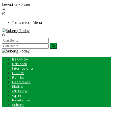
Lewati ke konten
Tambahkan Menu
BERANDA
Nasional
Internasional
Hukum
Politika
Pendidikan
Ekobis
Olahraga
Opini
Kesehatan
Sulteng