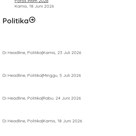
Poros Intim 2026
Kamis, 18 Juni 2026
Politika
Momentum Harlah PKB ke-28, Perempuan Bangsa Gelar Dua
Agenda Akbar Perkuat Mesin Organisasi
Di Headline, Politika
|
Kamis, 23 Juli 2026
Di Pelantikan PAN Sulteng, Gubernur Anwar Hafid Ajak Sinergi
Optimalkan Potensi Daerah
Di Headline, Politika
|
Minggu, 5 Juli 2026
Rio Capella Gantikan Hadianto Rasyid Sebagai Ketua DPD
Hanura Sulteng
Di Headline, Politika
|
Rabu, 24 Juni 2026
DPW PKB Sulteng Sukses Gelar Muscab, Mustasyar Apresiasi
Kinerja Utat Bowo
Di Headline, Politika
|
Kamis, 18 Juni 2026
PSI Sulteng Peduli Korban Gempa 6,7 SR, Membumikan