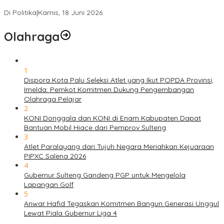
Solidaritas, Meringankan Derita Rakyat
Di Politika
|
Kamis, 18 Juni 2026
Olahraga
1
Dispora Kota Palu Seleksi Atlet yang Ikut POPDA Provinsi,
Imelda: Pemkot Komitmen Dukung Pengembangan
Olahraga Pelajar
2
KONI Donggala dan KONI di Enam Kabupaten Dapat
Bantuan Mobil Hiace dari Pemprov Sulteng
3
Atlet Paralayang dari Tujuh Negara Meriahkan Kejuaraan
PIPXC Salena 2026
4
Gubernur Sulteng Gandeng PGP untuk Mengelola
Lapangan Golf
5
Anwar Hafid Tegaskan Komitmen Bangun Generasi Unggul
Lewat Piala Gubernur Liga 4