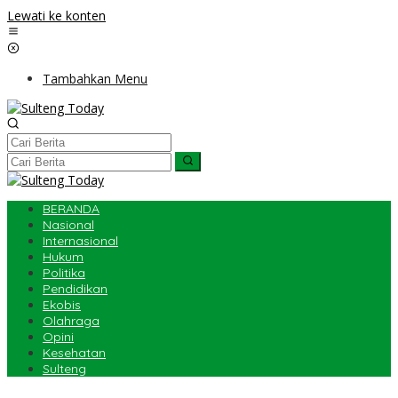
Lewati ke konten
Tambahkan Menu
BERANDA
Nasional
Internasional
Hukum
Politika
Pendidikan
Ekobis
Olahraga
Opini
Kesehatan
Sulteng