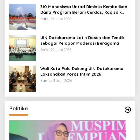
310 Mahasiswa Untad Diminta Kembalikan
Dana Program Berani Cerdas, Kadisdik
Sulteng: Tidak Boleh Terima Beasiswa
Rabu, 24 Juni 2026
Ganda
UIN Datokarama Latih Dosen dan Tendik
sebagai Pelopor Moderasi Beragama
Senin, 22 Juni 2026
Wali Kota Palu Dukung UIN Datokarama
Laksanakan Poros Intim 2026
Kamis, 18 Juni 2026
Politika