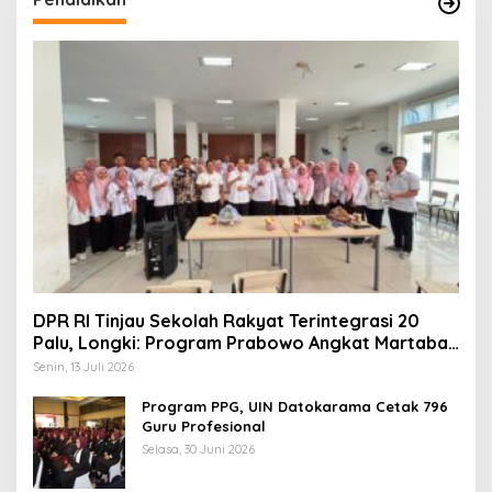
DPR RI Tinjau Sekolah Rakyat Terintegrasi 20
Palu, Longki: Program Prabowo Angkat Martabat
Anak Miskin
Senin, 13 Juli 2026
Program PPG, UIN Datokarama Cetak 796
Guru Profesional
Selasa, 30 Juni 2026