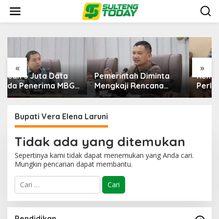
Lewati
ke
konten
«
»
Pemerintah Diminta
Kementerian ESDM
Mengkaji Rencana
Perlu Survei Potensi
Kenaikan Gaji Kepala
Helium di Sesar Palu-
Daerah
Koro dan Teluk Palu
untuk Mendukung
Bupati Vera Elena Laruni
Industri Teknologi
Masa Depan
Tidak ada yang ditemukan
Sepertinya kami tidak dapat menemukan yang Anda cari.
Mungkin pencarian dapat membantu.
Cari
untuk:
Pendidikan