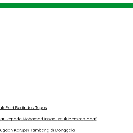
nsumen
rah
 dan Teluk Palu untuk Mendukung Industri Teknologi Masa Depan
ngan NU dan Kekuasaan
ak Polri Bertindak Tegas
 Hari kepada Mohamad Irwan untuk Meminta Maaf
t Dugaan Korupsi Tambang di Donggala