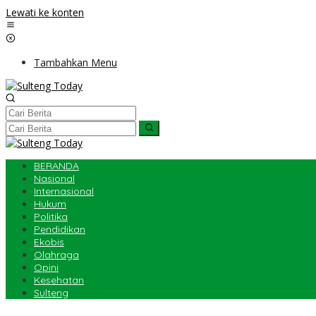
Lewati ke konten
Tambahkan Menu
BERANDA
Nasional
Internasional
Hukum
Politika
Pendidikan
Ekobis
Olahraga
Opini
Kesehatan
Sulteng