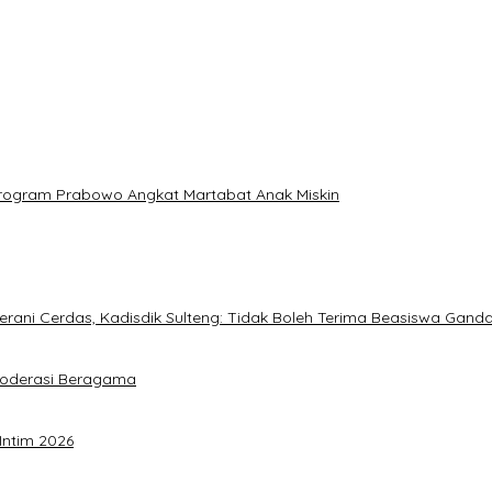
: Program Prabowo Angkat Martabat Anak Miskin
ani Cerdas, Kadisdik Sulteng: Tidak Boleh Terima Beasiswa Gand
Moderasi Beragama
Intim 2026