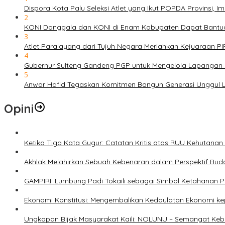
Dispora Kota Palu Seleksi Atlet yang Ikut POPDA Provinsi
2
KONI Donggala dan KONI di Enam Kabupaten Dapat Bantuan
3
Atlet Paralayang dari Tujuh Negara Meriahkan Kejuaraan P
4
Gubernur Sulteng Gandeng PGP untuk Mengelola Lapangan 
5
Anwar Hafid Tegaskan Komitmen Bangun Generasi Unggul Le
Opini
Ketika Tiga Kata Gugur: Catatan Kritis atas RUU Kehutana
Akhlak Melahirkan Sebuah Kebenaran dalam Perspektif Buda
GAMPIRI: Lumbung Padi Tokaili sebagai Simbol Ketahanan
Ekonomi Konstitusi: Mengembalikan Kedaulatan Ekonomi 
Ungkapan Bijak Masyarakat Kaili: NOLUNU – Semangat Ke