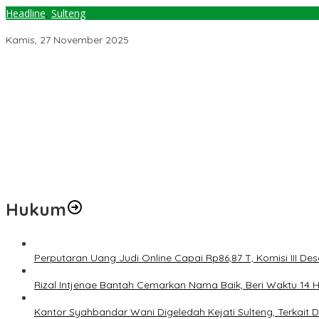
Headline
,
Sulteng
Kemendag RI Anugerahi Sulteng Penghargaan Daerah Peduli Ko
Kamis, 27 November 2025
Pemerintah Diminta Mengkaji Rencana Kenaikan Gaji Kepala Dae
Kementerian ESDM Perlu Survei Potensi Helium di Sesar Palu-Koro
Prof Hanief Ghafur: Ketua Umum PBNU Harus Diseleksi Ahwa
Jelang Muktamar Ke-35, AS Hikam Ingatkan Evaluasi Total Hubu
Lindungi Hak Sipil, PKB Sodorkan 8 Catatan RUU Siber
Hukum
Perputaran Uang Judi Online Capai Rp86,87 T, Komisi III Des
Rizal Intjenae Bantah Cemarkan Nama Baik, Beri Waktu 14
Kantor Syahbandar Wani Digeledah Kejati Sulteng, Terkai