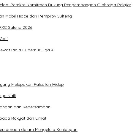
, Imelda: Pemkot Komitmen Dukung Pengembangan Olahraga Pelajar
 Mobil Hiace dari Pemprov Sulteng
IPXC Salena 2026
Golf
wat Piala Gubernur Liga 4
n yang Melupakan Falsafah Hidup
ya Kaili
 Pangan dan Kebersamaan
kepada Rakyat dan Umat
bersamaan dalam Mengelola Kehidupan