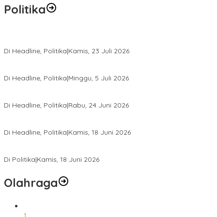
Politika
Momentum Harlah PKB ke-28, Perempuan Bangsa Gelar Dua Agend
Di Headline, Politika
|
Kamis, 23 Juli 2026
Di Pelantikan PAN Sulteng, Gubernur Anwar Hafid Ajak Sinergi Op
Di Headline, Politika
|
Minggu, 5 Juli 2026
Rio Capella Gantikan Hadianto Rasyid Sebagai Ketua DPD Hanura
Di Headline, Politika
|
Rabu, 24 Juni 2026
DPW PKB Sulteng Sukses Gelar Muscab, Mustasyar Apresiasi Kine
Di Headline, Politika
|
Kamis, 18 Juni 2026
PSI Sulteng Peduli Korban Gempa 6,7 SR, Membumikan Solidaritas
Di Politika
|
Kamis, 18 Juni 2026
Olahraga
1