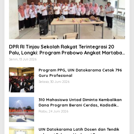
DPR RI Tinjau Sekolah Rakyat Terintegrasi 20
Palu, Longki: Program Prabowo Angkat Martabat
Anak Miskin
Senin, 13 Juli 2026
Program PPG, UIN Datokarama Cetak 796
Guru Profesional
Selasa, 30 Juni 2026
310 Mahasiswa Untad Diminta Kembalikan
Dana Program Berani Cerdas, Kadisdik
Sulteng: Tidak Boleh Terima Beasiswa
Rabu, 24 Juni 2026
Ganda
UIN Datokarama Latih Dosen dan Tendik