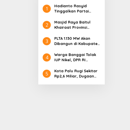
Hadianto Rasyid
1
Tinggalkan Partai
Hanura setelah 18
Tahun Mengabdi
Masjid Raya Baitul
2
Khairaat Provinsi
Sulteng Mendapat
Rekor MURI, Ini
PLTA 1.130 MW Akan
3
Keunikan Arsitekturnya
Dibangun di Kabupaten
Sigi, PT. Befar
Evergreen Industri
Warga Banggai Tolak
4
Audiensi dengan
IUP Nikel, DPR RI
Gubernur Sulteng
Nyatakan Dukungan
Kota Palu Rugi Sekitar
5
Rp2,6 Miliar, Dugaan
Korupsi Dana BPHTB
Masuk Tahap
Penyidikan Kejari