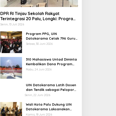
DPR RI Tinjau Sekolah Rakyat
Terintegrasi 20 Palu, Longki: Program
Prabowo Angkat Martabat Anak
Senin, 13 Juli 2026
Miskin
Program PPG, UIN
elang Muktamar Ke-35, AS
Datokarama Cetak 796 Guru
Profesional
ikam Ingatkan Evaluasi
Selasa, 30 Juni 2026
otal Hubungan NU dan
ekuasaan
310 Mahasiswa Untad Diminta
Kembalikan Dana Program
Berani Cerdas, Kadisdik
Rabu, 24 Juni 2026
Sulteng: Tidak Boleh Terima
Temuan 6 Juta Data Ganda
Beasiswa Ganda
Penerima MBG, Komisi IX:
UIN Datokarama Latih Dosen
Tindak Lanjuti
dan Tendik sebagai Pelopor
Moderasi Beragama
Senin, 22 Juni 2026
Wali Kota Palu Dukung UIN
Datokarama Laksanakan
Poros Intim 2026
Kamis, 18 Juni 2026