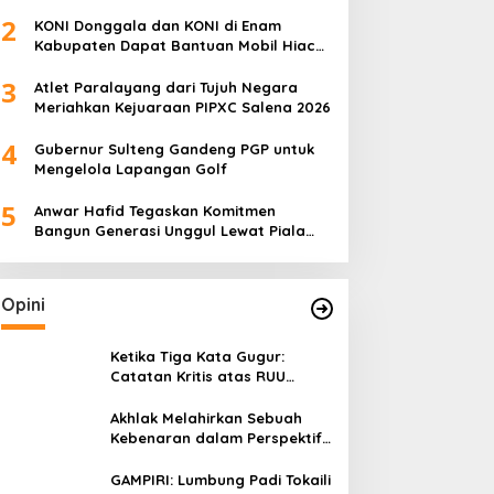
Komitmen Dukung Pengembangan
2
Olahraga Pelajar
KONI Donggala dan KONI di Enam
Kabupaten Dapat Bantuan Mobil Hiace
dari Pemprov Sulteng
3
Atlet Paralayang dari Tujuh Negara
Meriahkan Kejuaraan PIPXC Salena 2026
4
Gubernur Sulteng Gandeng PGP untuk
Mengelola Lapangan Golf
5
Anwar Hafid Tegaskan Komitmen
Bangun Generasi Unggul Lewat Piala
Gubernur Liga 4
Opini
Ketika Tiga Kata Gugur:
Catatan Kritis atas RUU
Kehutanan yang Melupakan
Falsafah Hidup
Akhlak Melahirkan Sebuah
Kebenaran dalam Perspektif
Budaya Kaili
GAMPIRI: Lumbung Padi Tokaili