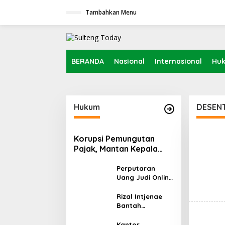
L
Tambahkan Menu
e
w
a
t
i
k
BERANDA
Nasional
Internasional
Hu
e
k
o
n
t
Hukum
DESENT
e
n
Korupsi Pemungutan
Pajak, Mantan Kepala
Bapenda Donggala
Tersangka
Perputaran
Uang Judi Online
Capai Rp86,87 T,
Komisi III Desak
Rizal Intjenae
Polri Bertindak
Bantah
Tegas
Cemarkan Nama
Baik, Beri Waktu
Kantor