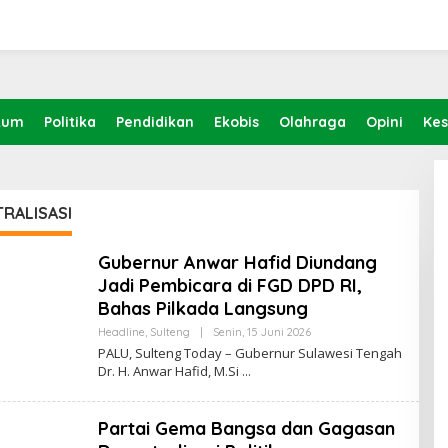
kum
Politika
Pendidikan
Ekobis
Olahraga
Opini
Ke
RALISASI
Gubernur Anwar Hafid Diundang
Jadi Pembicara di FGD DPD RI,
Bahas Pilkada Langsung
Headline
,
Sulteng
|
Senin, 15 Juni 2026
O
L
PALU, Sulteng Today – Gubernur Sulawesi Tengah
E
Dr. H. Anwar Hafid, M.Si
H
S
U
L
Partai Gema Bangsa dan Gagasan
T
E