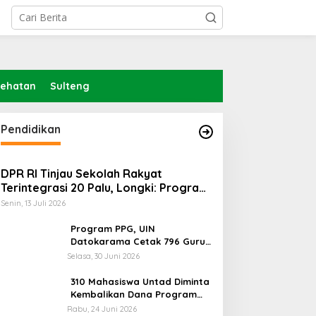
sehatan
Sulteng
Pendidikan
DPR RI Tinjau Sekolah Rakyat
Terintegrasi 20 Palu, Longki: Program
Prabowo Angkat Martabat Anak
Senin, 13 Juli 2026
Miskin
Program PPG, UIN
Datokarama Cetak 796 Guru
Profesional
Selasa, 30 Juni 2026
310 Mahasiswa Untad Diminta
Kembalikan Dana Program
Berani Cerdas, Kadisdik
Rabu, 24 Juni 2026