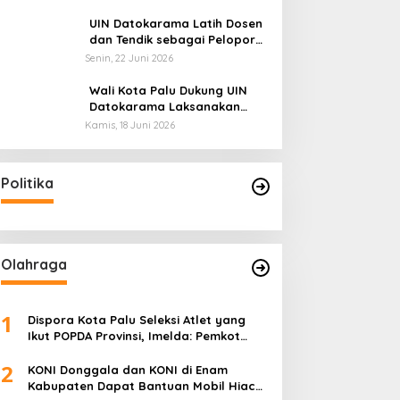
Sulteng: Tidak Boleh Terima
Beasiswa Ganda
UIN Datokarama Latih Dosen
dan Tendik sebagai Pelopor
Moderasi Beragama
Senin, 22 Juni 2026
Wali Kota Palu Dukung UIN
Datokarama Laksanakan
Poros Intim 2026
Kamis, 18 Juni 2026
Politika
Olahraga
1
Dispora Kota Palu Seleksi Atlet yang
Ikut POPDA Provinsi, Imelda: Pemkot
Komitmen Dukung Pengembangan
2
Olahraga Pelajar
KONI Donggala dan KONI di Enam
Kabupaten Dapat Bantuan Mobil Hiace