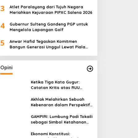
dari Pemprov Sulteng
3
Atlet Paralayang dari Tujuh Negara
Meriahkan Kejuaraan PIPXC Salena 2026
4
Gubernur Sulteng Gandeng PGP untuk
Mengelola Lapangan Golf
5
Anwar Hafid Tegaskan Komitmen
Bangun Generasi Unggul Lewat Piala
Gubernur Liga 4
Opini
Ketika Tiga Kata Gugur:
Catatan Kritis atas RUU
Kehutanan yang Melupakan
Falsafah Hidup
Akhlak Melahirkan Sebuah
Kebenaran dalam Perspektif
Budaya Kaili
GAMPIRI: Lumbung Padi Tokaili
sebagai Simbol Ketahanan
Pangan dan Kebersamaan
Ekonomi Konstitusi: