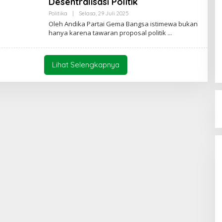
Desentralisasi Politik
N
G
Politika
|
Selasa, 29 Juli 2025
O
T
L
Oleh Andika Partai Gema Bangsa istimewa bukan
O
E
hanya karena tawaran proposal politik
D
H
A
S
Y
U
L
T
Lihat Selengkapnya
E
N
G
T
O
D
A
Y