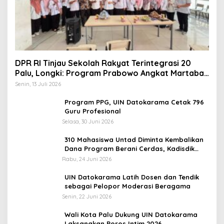
DPR RI Tinjau Sekolah Rakyat Terintegrasi 20
Palu, Longki: Program Prabowo Angkat Martabat
Anak Miskin
Senin, 13 Juli 2026
Program PPG, UIN Datokarama Cetak 796
Guru Profesional
Selasa, 30 Juni 2026
310 Mahasiswa Untad Diminta Kembalikan
Dana Program Berani Cerdas, Kadisdik
Sulteng: Tidak Boleh Terima Beasiswa
Rabu, 24 Juni 2026
Ganda
UIN Datokarama Latih Dosen dan Tendik
sebagai Pelopor Moderasi Beragama
Senin, 22 Juni 2026
Wali Kota Palu Dukung UIN Datokarama
Laksanakan Poros Intim 2026