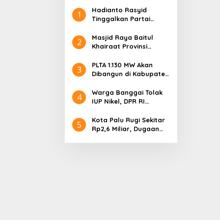
Hadianto Rasyid
1
Tinggalkan Partai
Hanura setelah 18
Tahun Mengabdi
Masjid Raya Baitul
2
Khairaat Provinsi
Sulteng Mendapat
Rekor MURI, Ini
PLTA 1.130 MW Akan
3
Keunikan Arsitekturnya
Dibangun di Kabupaten
Sigi, PT. Befar
Evergreen Industri
Warga Banggai Tolak
4
Audiensi dengan
IUP Nikel, DPR RI
Gubernur Sulteng
Nyatakan Dukungan
Kota Palu Rugi Sekitar
5
Rp2,6 Miliar, Dugaan
Korupsi Dana BPHTB
Masuk Tahap
Penyidikan Kejari