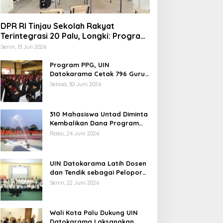
DPR RI Tinjau Sekolah Rakyat
Terintegrasi 20 Palu, Longki: Program
Prabowo Angkat Martabat Anak
Senin, 13 Juli 2026
Miskin
Program PPG, UIN
rof Hanief Ghafur: Ketua
Datokarama Cetak 796 Guru
Profesional
mum PBNU Harus
Selasa, 30 Juni 2026
iseleksi Ahwa
310 Mahasiswa Untad Diminta
Kembalikan Dana Program
Berani Cerdas, Kadisdik
Rabu, 24 Juni 2026
Sulteng: Tidak Boleh Terima
Jelang Muktamar Ke-35,
Beasiswa Ganda
Komisi Organisasi NU
UIN Datokarama Latih Dosen
Usulkan Perubahan Aturan
dan Tendik sebagai Pelopor
Main demi Bersihkan Politik
Moderasi Beragama
Senin, 22 Juni 2026
Uang
Wali Kota Palu Dukung UIN
Datokarama Laksanakan