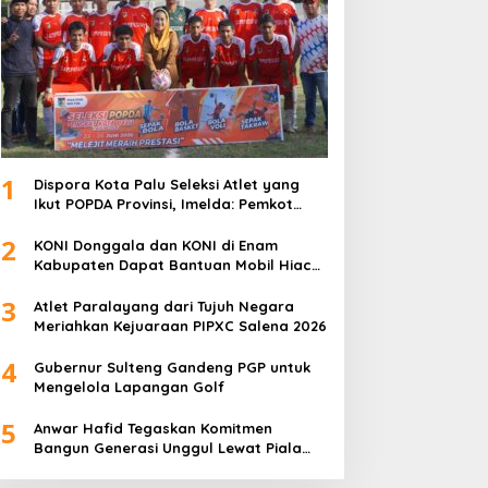
1
Dispora Kota Palu Seleksi Atlet yang
Ikut POPDA Provinsi, Imelda: Pemkot
Komitmen Dukung Pengembangan
2
Olahraga Pelajar
KONI Donggala dan KONI di Enam
Kabupaten Dapat Bantuan Mobil Hiace
dari Pemprov Sulteng
3
Atlet Paralayang dari Tujuh Negara
Meriahkan Kejuaraan PIPXC Salena 2026
4
Gubernur Sulteng Gandeng PGP untuk
Mengelola Lapangan Golf
5
Anwar Hafid Tegaskan Komitmen
Bangun Generasi Unggul Lewat Piala
Gubernur Liga 4