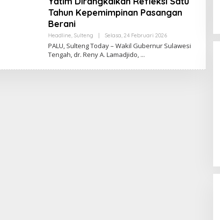
Yatim Dirangkaikan Refleksi Satu
Tahun Kepemimpinan Pasangan
Berani
Oleh
Headline
,
Sulteng
|
Selasa, 24 Februari 2026
Sulteng
PALU, Sulteng Today – Wakil Gubernur Sulawesi
Today
Tengah, dr. Reny A. Lamadjido,
Momentum Harlah PKB ke-28,
Perempuan Bangsa Gelar Dua
Agenda Akbar Perkuat Mesin
Di Headline, Politika
|
Kamis, 23 Juli 2026
Organisasi