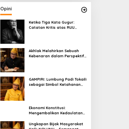
Opini
Ketika Tiga Kata Gugur:
Catatan Kritis atas RUU
Kehutanan yang Melupakan
Falsafah Hidup
Akhlak Melahirkan Sebuah
Kebenaran dalam Perspektif
Budaya Kaili
GAMPIRI: Lumbung Padi Tokaili
sebagai Simbol Ketahanan
Pangan dan Kebersamaan
Ekonomi Konstitusi:
Mengembalikan Kedaulatan
Ekonomi kepada Rakyat dan
Umat
Ungkapan Bijak Masyarakat
Kaili: NOLUNU – Semangat