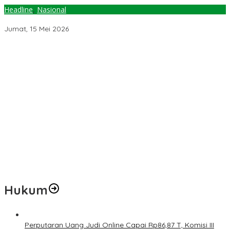
Headline
,
Nasional
KemenPANRB Didesak Menata Ulang Kepegawaian Guru
Jumat, 15 Mei 2026
Pemerintah Diminta Mengkaji Rencana Kenaikan Gaji Kepala
Daerah
Kementerian ESDM Perlu Survei Potensi Helium di Sesar Palu-
Koro dan Teluk Palu untuk Mendukung Industri Teknologi Masa
Depan
Prof Hanief Ghafur: Ketua Umum PBNU Harus Diseleksi Ahwa
Jelang Muktamar Ke-35, AS Hikam Ingatkan Evaluasi Total
Hubungan NU dan Kekuasaan
Lindungi Hak Sipil, PKB Sodorkan 8 Catatan RUU Siber
Hukum
Perputaran Uang Judi Online Capai Rp86,87 T, Komisi III