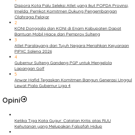
Dispora Kota Palu Seleksi Atlet yang Ikut POPDA Provinsi,
Imelda: Pemkot Komitmen Dukung Pengembangan
Olahraga Pelajar
2
KONI Donggala dan KONI di Enam Kabupaten Dapat
Bantuan Mobil Hiace dari Pemprov Sulteng
3
Atlet Paralayang dari Tujuh Negara Meriahkan Kejuaraan
PIPXC Salena 2026
4
Gubernur Sulteng Gandeng PGP untuk Mengelola
Lapangan Golf
5
Anwar Hafid Tegaskan Komitmen Bangun Generasi Unggul
Lewat Piala Gubernur Liga 4
Opini
Ketika Tiga Kata Gugur: Catatan Kritis atas RUU
Kehutanan yang Melupakan Falsafah Hidup