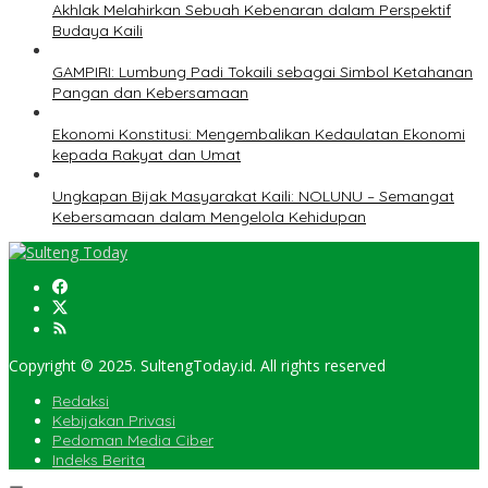
Akhlak Melahirkan Sebuah Kebenaran dalam Perspektif
Budaya Kaili
GAMPIRI: Lumbung Padi Tokaili sebagai Simbol Ketahanan
Pangan dan Kebersamaan
Ekonomi Konstitusi: Mengembalikan Kedaulatan Ekonomi
kepada Rakyat dan Umat
Ungkapan Bijak Masyarakat Kaili: NOLUNU – Semangat
Kebersamaan dalam Mengelola Kehidupan
Copyright © 2025. SultengToday.id. All rights reserved
Redaksi
Kebijakan Privasi
Pedoman Media Ciber
Indeks Berita