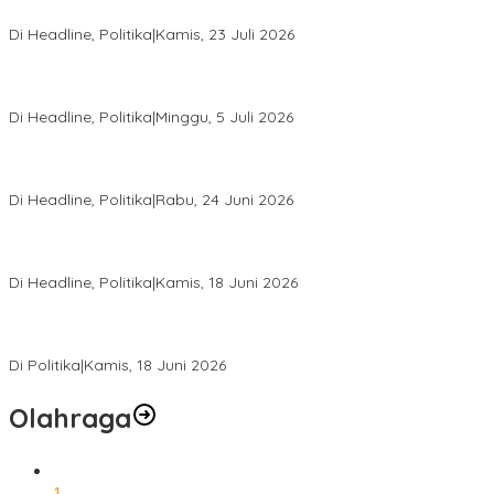
Agenda Akbar Perkuat Mesin Organisasi
Di Headline, Politika
|
Kamis, 23 Juli 2026
Di Pelantikan PAN Sulteng, Gubernur Anwar Hafid Ajak Sinergi
Optimalkan Potensi Daerah
Di Headline, Politika
|
Minggu, 5 Juli 2026
Rio Capella Gantikan Hadianto Rasyid Sebagai Ketua DPD
Hanura Sulteng
Di Headline, Politika
|
Rabu, 24 Juni 2026
DPW PKB Sulteng Sukses Gelar Muscab, Mustasyar Apresiasi
Kinerja Utat Bowo
Di Headline, Politika
|
Kamis, 18 Juni 2026
PSI Sulteng Peduli Korban Gempa 6,7 SR, Membumikan
Solidaritas, Meringankan Derita Rakyat
Di Politika
|
Kamis, 18 Juni 2026
Olahraga
1