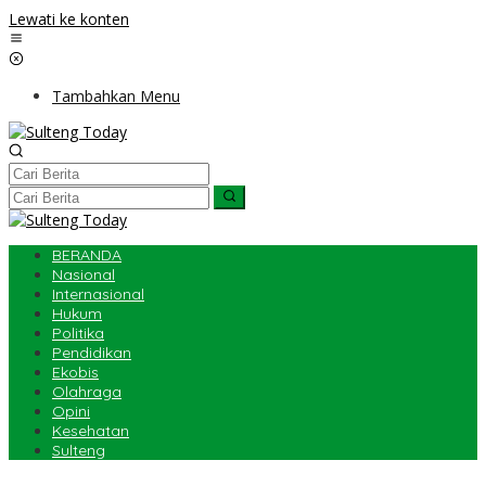
Lewati ke konten
Tambahkan Menu
BERANDA
Nasional
Internasional
Hukum
Politika
Pendidikan
Ekobis
Olahraga
Opini
Kesehatan
Sulteng