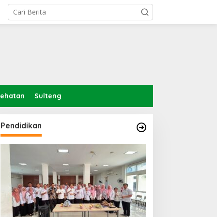
Opini
Kedudukan Dana Pokir DPRD
btu, 11 Oktober 2025
sehatan
Sulteng
indungi Hak Sipil, PKB
Pemerintah Diminta
odorkan 8 Catatan RUU
Mengkaji Rencana
Pendidikan
iber
Kenaikan Gaji Kepala
Daerah