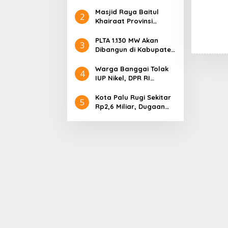
Hanura setelah 18
Tahun Mengabdi
Masjid Raya Baitul
2
Khairaat Provinsi
Sulteng Mendapat
Rekor MURI, Ini
PLTA 1.130 MW Akan
3
Keunikan Arsitekturnya
Dibangun di Kabupaten
Sigi, PT. Befar
Evergreen Industri
Warga Banggai Tolak
4
Audiensi dengan
IUP Nikel, DPR RI
Gubernur Sulteng
Nyatakan Dukungan
Kota Palu Rugi Sekitar
5
Rp2,6 Miliar, Dugaan
Korupsi Dana BPHTB
Masuk Tahap
Penyidikan Kejari