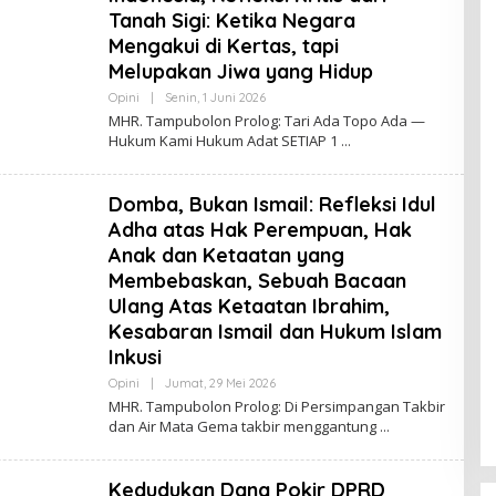
Tanah Sigi: Ketika Negara
Mengakui di Kertas, tapi
Melupakan Jiwa yang Hidup
Oleh
Opini
|
Senin, 1 Juni 2026
Sulteng
MHR. Tampubolon Prolog: Tari Ada Topo Ada —
Today
Hukum Kami Hukum Adat SETIAP 1
Domba, Bukan Ismail: Refleksi Idul
Adha atas Hak Perempuan, Hak
Anak dan Ketaatan yang
Membebaskan, Sebuah Bacaan
Ulang Atas Ketaatan Ibrahim,
Kesabaran Ismail dan Hukum Islam
Inkusi
Oleh
Opini
|
Jumat, 29 Mei 2026
Sulteng
MHR. Tampubolon Prolog: Di Persimpangan Takbir
Today
dan Air Mata Gema takbir menggantung
Kedudukan Dana Pokir DPRD