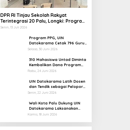
DPR RI Tinjau Sekolah Rakyat
Terintegrasi 20 Palu, Longki: Program
Prabowo Angkat Martabat Anak
Senin, 13 Juli 2026
Miskin
Program PPG, UIN
Datokarama Cetak 796 Guru
Profesional
Selasa, 30 Juni 2026
310 Mahasiswa Untad Diminta
Kembalikan Dana Program
Berani Cerdas, Kadisdik
Rabu, 24 Juni 2026
Sulteng: Tidak Boleh Terima
Beasiswa Ganda
UIN Datokarama Latih Dosen
dan Tendik sebagai Pelopor
Moderasi Beragama
Senin, 22 Juni 2026
Wali Kota Palu Dukung UIN
Datokarama Laksanakan
Poros Intim 2026
Kamis, 18 Juni 2026