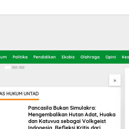
 Refleksi Idul Adha atas
 Anak dan Ketaatan yang
ah Bacaan Ulang Atas
Sa
kum
Politika
Pendidikan
Ekobis
Olahraga
Opini
Ke
esabaran Ismail dan Hukum
anief Ghafur: Ketua
Jelang Muktamar Ke-35, AS
L
PBNU Harus
Hikam Ingatkan Evaluasi
S
ksi Ahwa
Total Hubungan NU dan
S
»
Kekuasaan
TAS HUKUM UNTAD
Pancasila Bukan Simulakra:
Mengembalikan Hutan Adat, Huaka
dan Katuvua sebagai Volkgeist
Indonesia, Refleksi Kritis dari