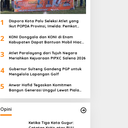
1
Dispora Kota Palu Seleksi Atlet yang
Ikut POPDA Provinsi, Imelda: Pemkot
Komitmen Dukung Pengembangan
2
Olahraga Pelajar
KONI Donggala dan KONI di Enam
Kabupaten Dapat Bantuan Mobil Hiace
dari Pemprov Sulteng
3
Atlet Paralayang dari Tujuh Negara
Meriahkan Kejuaraan PIPXC Salena 2026
4
Gubernur Sulteng Gandeng PGP untuk
Mengelola Lapangan Golf
5
Anwar Hafid Tegaskan Komitmen
Bangun Generasi Unggul Lewat Piala
Gubernur Liga 4
Opini
Ketika Tiga Kata Gugur:
Catatan Kritis atas RUU