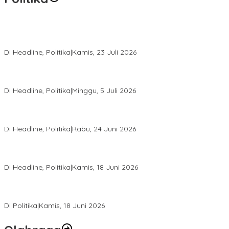
Momentum Harlah PKB ke-28, Perempuan Bangsa Gelar Dua
Agenda Akbar Perkuat Mesin Organisasi
Di Headline, Politika
|
Kamis, 23 Juli 2026
Di Pelantikan PAN Sulteng, Gubernur Anwar Hafid Ajak Sinergi
Optimalkan Potensi Daerah
Di Headline, Politika
|
Minggu, 5 Juli 2026
Rio Capella Gantikan Hadianto Rasyid Sebagai Ketua DPD
Hanura Sulteng
Di Headline, Politika
|
Rabu, 24 Juni 2026
DPW PKB Sulteng Sukses Gelar Muscab, Mustasyar Apresiasi
Kinerja Utat Bowo
Di Headline, Politika
|
Kamis, 18 Juni 2026
PSI Sulteng Peduli Korban Gempa 6,7 SR, Membumikan
Solidaritas, Meringankan Derita Rakyat
Di Politika
|
Kamis, 18 Juni 2026