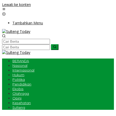
Lewati ke konten
Tambahkan Menu
BERANDA
Nasional
Internasional
Hukum
Politika
Pendidikan
Ekobis
Olahraga
Opini
Kesehatan
Sulteng