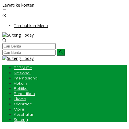
Lewati ke konten
Tambahkan Menu
BERANDA
Nasional
Internasional
Hukum
Politika
Pendidikan
Ekobis
Olahraga
Opini
Kesehatan
Sulteng