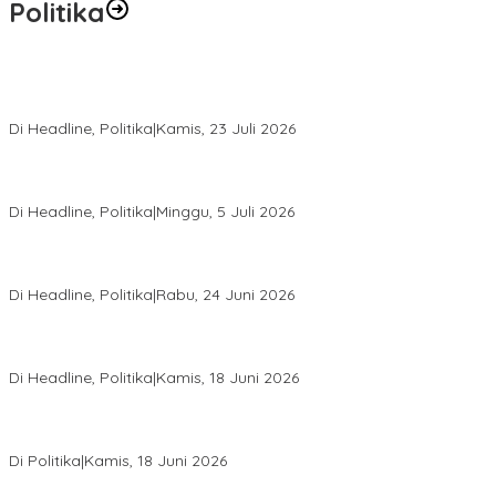
Politika
Momentum Harlah PKB ke-28, Perempuan Bangsa Gelar Dua
Agenda Akbar Perkuat Mesin Organisasi
Di Headline, Politika
|
Kamis, 23 Juli 2026
Di Pelantikan PAN Sulteng, Gubernur Anwar Hafid Ajak Sinergi
Optimalkan Potensi Daerah
Di Headline, Politika
|
Minggu, 5 Juli 2026
Rio Capella Gantikan Hadianto Rasyid Sebagai Ketua DPD
Hanura Sulteng
Di Headline, Politika
|
Rabu, 24 Juni 2026
DPW PKB Sulteng Sukses Gelar Muscab, Mustasyar Apresiasi
Kinerja Utat Bowo
Di Headline, Politika
|
Kamis, 18 Juni 2026
PSI Sulteng Peduli Korban Gempa 6,7 SR, Membumikan
Solidaritas, Meringankan Derita Rakyat
Di Politika
|
Kamis, 18 Juni 2026