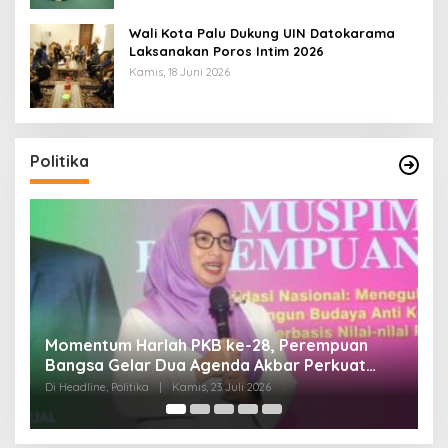
Wali Kota Palu Dukung UIN Datokarama
Laksanakan Poros Intim 2026
Kamis, 18 Juni 2026
Politika
Momentum Harlah PKB ke-28, Perempuan
D
Bangsa Gelar Dua Agenda Akbar Perkuat
H
Mesin Organisasi
Di Headline, Politika
|
Kamis, 23 Juli 2026
Di 