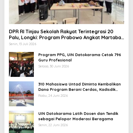
DPR RI Tinjau Sekolah Rakyat Terintegrasi 20
Palu, Longki: Program Prabowo Angkat Martabat
Anak Miskin
Senin, 13 Juli 2026
Program PPG, UIN Datokarama Cetak 796
Guru Profesional
Selasa, 30 Juni 2026
310 Mahasiswa Untad Diminta Kembalikan
Dana Program Berani Cerdas, Kadisdik
Sulteng: Tidak Boleh Terima Beasiswa
Rabu, 24 Juni 2026
Ganda
UIN Datokarama Latih Dosen dan Tendik
sebagai Pelopor Moderasi Beragama
Senin, 22 Juni 2026